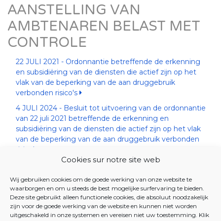
AANSTELLING VAN
AMBTENAREN BELAST MET
CONTROLE
22 JULI 2021 - Ordonnantie betreffende de erkenning
en subsidiëring van de diensten die actief zijn op het
vlak van de beperking van de aan druggebruik
verbonden risico's
4 JULI 2024 - Besluit tot uitvoering van de ordonnantie
van 22 juli 2021 betreffende de erkenning en
subsidiëring van de diensten die actief zijn op het vlak
van de beperking van de aan druggebruik verbonden
risico's
Cookies sur notre site web
4 SEPTEMBER 2025 - Besluit houdende aanstelling
van de ambtenaren belast met het toezicht op de
Wij gebruiken cookies om de goede werking van onze website te
toepassing van de wettelijke en reglementaire
waarborgen en om u steeds de best mogelijke surfervaring te bieden.
bepalingen betreffende de kinderopvang, de
Deze site gebruikt alleen functionele cookies, die absoluut noodzakelijk
voorzieningen voor ouderen, de diensten die actief zijn
zijn voor de goede werking van de website en kunnen niet worden
uitgeschakeld in onze systemen en vereisen niet uw toestemming. Klik
op het vlak van de beperking van de aan druggebruik