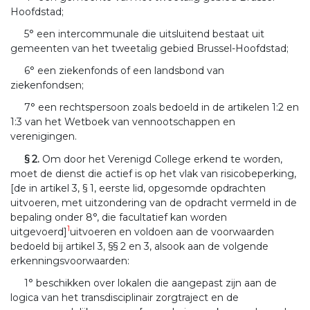
Hoofdstad;
5° een intercommunale die uitsluitend bestaat uit
gemeenten van het tweetalig gebied Brussel-Hoofdstad;
6° een ziekenfonds of een landsbond van
ziekenfondsen;
7° een rechtspersoon zoals bedoeld in de artikelen 1:2 en
1:3 van het Wetboek van vennootschappen en
verenigingen.
§ 2.
Om door het Verenigd College erkend te worden,
moet de dienst die actief is op het vlak van risicobeperking,
[de in artikel 3, § 1, eerste lid, opgesomde opdrachten
uitvoeren, met uitzondering van de opdracht vermeld in de
bepaling onder 8°, die facultatief kan worden
1
uitgevoerd]
uitvoeren en voldoen aan de voorwaarden
bedoeld bij artikel 3, §§ 2 en 3, alsook aan de volgende
erkenningsvoorwaarden:
1° beschikken over lokalen die aangepast zijn aan de
logica van het transdisciplinair zorgtraject en de