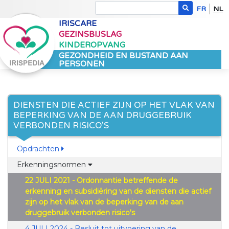
FR
NL
IRISCARE
GEZINSBIJSLAG
KINDEROPVANG
GEZONDHEID EN BIJSTAND AAN
PERSONEN
DIENSTEN DIE ACTIEF ZIJN OP HET VLAK VAN
BEPERKING VAN DE AAN DRUGGEBRUIK
VERBONDEN RISICO'S
Opdrachten
Erkenningsnormen
22 JULI 2021 - Ordonnantie betreffende de
erkenning en subsidiëring van de diensten die actief
zijn op het vlak van de beperking van de aan
druggebruik verbonden risico's
4 JULI 2024 - Besluit tot uitvoering van de