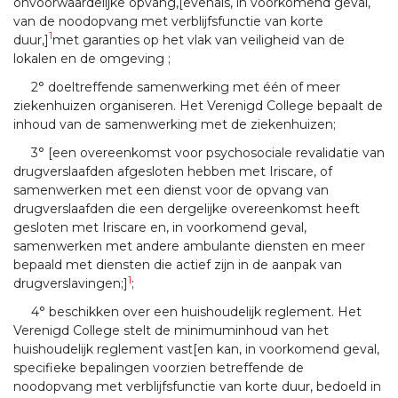
onvoorwaardelijke opvang,[evenals, in voorkomend geval,
van de noodopvang met verblijfsfunctie van korte
1
duur,]
met garanties op het vlak van veiligheid van de
lokalen en de omgeving ;
2° doeltreffende samenwerking met één of meer
ziekenhuizen organiseren. Het Verenigd College bepaalt de
inhoud van de samenwerking met de ziekenhuizen;
3° [een overeenkomst voor psychosociale revalidatie van
drugverslaafden afgesloten hebben met Iriscare, of
samenwerken met een dienst voor de opvang van
drugverslaafden die een dergelijke overeenkomst heeft
gesloten met Iriscare en, in voorkomend geval,
samenwerken met andere ambulante diensten en meer
bepaald met diensten die actief zijn in de aanpak van
1
drugverslavingen;]
;
4° beschikken over een huishoudelijk reglement. Het
Verenigd College stelt de minimuminhoud van het
huishoudelijk reglement vast[en kan, in voorkomend geval,
specifieke bepalingen voorzien betreffende de
noodopvang met verblijfsfunctie van korte duur, bedoeld in