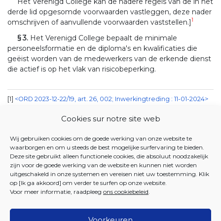
Het Verenigd College kan de nadere regels van de in het
derde lid opgesomde voorwaarden vastleggen, deze nader
1
omschrijven of aanvullende voorwaarden vaststellen.]
§ 3.
Het Verenigd College bepaalt de minimale
personeelsformatie en de diploma's en kwalificaties die
geëist worden van de medewerkers van de erkende dienst
die actief is op het vlak van risicobeperking.
1
<ORD 2023-12-22/19, art. 26, 002; Inwerkingtreding : 11-01-2024>
Cookies sur notre site web
JUSTEL DATABANK
Wij gebruiken cookies om de goede werking van onze website te
22 JULI 2021. - Ordonnantie betreffende de erkenning
waarborgen en om u steeds de best mogelijke surfervaring te bieden.
en subsidiëring van de diensten die actief zijn op het
Deze site gebruikt alleen functionele cookies, die absoluut noodzakelijk
zijn voor de goede werking van de website en kunnen niet worden
vlak van de beperking van de aan druggebruik
uitgeschakeld in onze systemen en vereisen niet uw toestemming. Klik
verbonden risico's
op [Ik ga akkoord] om verder te surfen op onze website.
Voor meer informatie, raadpleeg
ons cookiebeleid
.
Voorkeuren