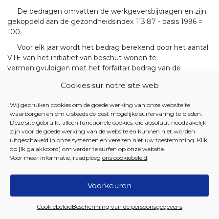
De bedragen omvatten de werkgeversbijdragen en zijn
gekoppeld aan de gezondheidsindex 113.87 - basis 1996 =
100.
Voor elk jaar wordt het bedrag berekend door het aantal
VTE van het initiatief van beschut wonen te
vermenigvuldigen met het forfaitair bedrag van de
2
attractiviteitspremie.]
Cookies sur notre site web
[b) Voor alle werknemers van de private initiatieven van
beschut wonen wordt de attractiviteitspremie toegekend
Wij gebruiken cookies om de goede werking van onze website te
in de vorm van een jaarlijks forfaitair bedrag per FTE volgens
waarborgen en om u steeds de best mogelijke surfervaring te bieden.
Deze site gebruikt alleen functionele cookies, die absoluut noodzakelijk
volgende fasering :
zijn voor de goede werking van de website en kunnen niet worden
- in 2006 : 262,61 euro;
uitgeschakeld in onze systemen en vereisen niet uw toestemming. Klik
op [Ik ga akkoord] om verder te surfen op onze website.
- in 2007 : 433 euro;
Voor meer informatie, raadpleeg
ons cookiebeleid
.
- in 2008 : 606,66 euro;
Voorkeuren
- vanaf 2009 : 670,66 euro.
De bedragen omvatten de werkgeversbijdragen en zijn
Cookiebeleid
Bescherming van de persoonsgegevens
gekoppeld aan de gezondheidsindex 113.87 - basis 1996 =