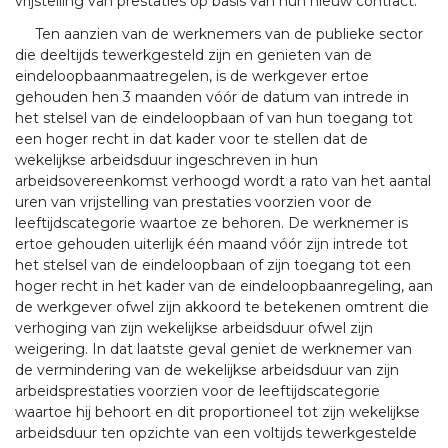
vrijstelling van prestaties op basis van hun nieuw contract.
Ten aanzien van de werknemers van de publieke sector
die deeltijds tewerkgesteld zijn en genieten van de
eindeloopbaanmaatregelen, is de werkgever ertoe
gehouden hen 3 maanden vóór de datum van intrede in
het stelsel van de eindeloopbaan of van hun toegang tot
een hoger recht in dat kader voor te stellen dat de
wekelijkse arbeidsduur ingeschreven in hun
arbeidsovereenkomst verhoogd wordt a rato van het aantal
uren van vrijstelling van prestaties voorzien voor de
leeftijdscategorie waartoe ze behoren. De werknemer is
ertoe gehouden uiterlijk één maand vóór zijn intrede tot
het stelsel van de eindeloopbaan of zijn toegang tot een
hoger recht in het kader van de eindeloopbaanregeling, aan
de werkgever ofwel zijn akkoord te betekenen omtrent die
verhoging van zijn wekelijkse arbeidsduur ofwel zijn
weigering. In dat laatste geval geniet de werknemer van
de vermindering van de wekelijkse arbeidsduur van zijn
arbeidsprestaties voorzien voor de leeftijdscategorie
waartoe hij behoort en dit proportioneel tot zijn wekelijkse
arbeidsduur ten opzichte van een voltijds tewerkgestelde