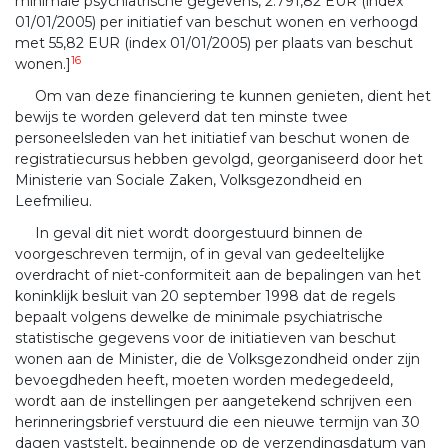
minimale psychiatrische gegevens, 2.791,82 EUR (index
01/01/2005) per initiatief van beschut wonen en verhoogd
met 55,82 EUR (index 01/01/2005) per plaats van beschut
16
wonen.]
Om van deze financiering te kunnen genieten, dient het
bewijs te worden geleverd dat ten minste twee
personeelsleden van het initiatief van beschut wonen de
registratiecursus hebben gevolgd, georganiseerd door het
Ministerie van Sociale Zaken, Volksgezondheid en
Leefmilieu.
In geval dit niet wordt doorgestuurd binnen de
voorgeschreven termijn, of in geval van gedeeltelijke
overdracht of niet-conformiteit aan de bepalingen van het
koninklijk besluit van 20 september 1998 dat de regels
bepaalt volgens dewelke de minimale psychiatrische
statistische gegevens voor de initiatieven van beschut
wonen aan de Minister, die de Volksgezondheid onder zijn
bevoegdheden heeft, moeten worden medegedeeld,
wordt aan de instellingen per aangetekend schrijven een
herinneringsbrief verstuurd die een nieuwe termijn van 30
dagen vaststelt, beginnende op de verzendingsdatum van