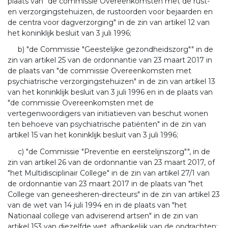
plaats van "de commissie Overeenkomsten met de rust-
en verzorgingstehuizen, de rustoorden voor bejaarden en
de centra voor dagverzorging" in de zin van artikel 12 van
het koninklijk besluit van 3 juli 1996;
b) "de Commissie "Geestelijke gezondheidszorg"" in de
zin van artikel 25 van de ordonnantie van 23 maart 2017 in
de plaats van "de commissie Overeenkomsten met
psychiatrische verzorgingstehuizen" in de zin van artikel 13
van het koninklijk besluit van 3 juli 1996 en in de plaats van
"de commissie Overeenkomsten met de
vertegenwoordigers van initiatieven van beschut wonen
ten behoeve van psychiatrische patiënten" in de zin van
artikel 15 van het koninklijk besluit van 3 juli 1996;
c) "de Commissie "Preventie en eerstelijnszorg"", in de
zin van artikel 26 van de ordonnantie van 23 maart 2017, of
"het Multidisciplinair College" in de zin van artikel 27/1 van
de ordonnantie van 23 maart 2017 in de plaats van "het
College van geneesheren-directeurs" in de zin van artikel 23
van de wet van 14 juli 1994 en in de plaats van "het
Nationaal college van adviserend artsen" in de zin van
artikel 153 van diezelfde wet, afhankelijk van de opdrachten;