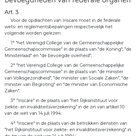
bevoegdheden van federale organen
Art. 3.
Voor de opdrachten van Iriscare moet in de federale
wets- en reglementsbepalingen respectievelijk het
volgende worden gelezen:
1° "het Verenigd College van de Gemeenschappelijke
Gemeenschapscommissie" in de plaats van "de Koning", "de
Ministerraad" en "de bevoegde overheid";
2° "het Verenigd College van de Gemeenschappelijke
Gemeenschapscommissie" in de plaats van "de minister
van Volksgezondheid", "de minister van Sociale Zaken", "de
minister van Begroting" en "de minister van Economische
Zaken";
3° "Iriscare" in de plaats van "het Rijksinstituut voor
ziekte- en invaliditeitsverzekering" in de zin van artikel 10
van de wet van 14 juli 1994;
4° "Iriscare" in de plaats van de betrokken diensten van
"het Rijksinstituut voor ziekte- en invaliditeitsverzekering" in
de zin van de wet van 14 juli 1994;