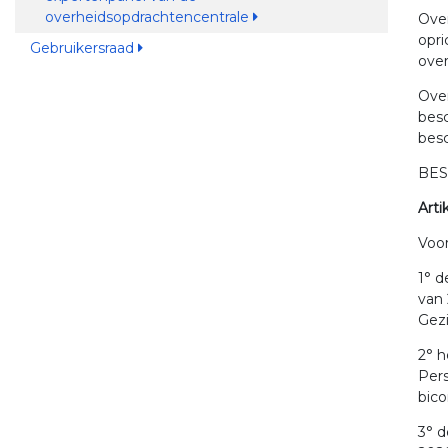
overheidsopdrachtencentrale
Over
opri
Gebruikersraad
ove
Ove
besc
besc
BES
Arti
Voor
1° d
van
Gezi
2° 
Pers
bico
3° 