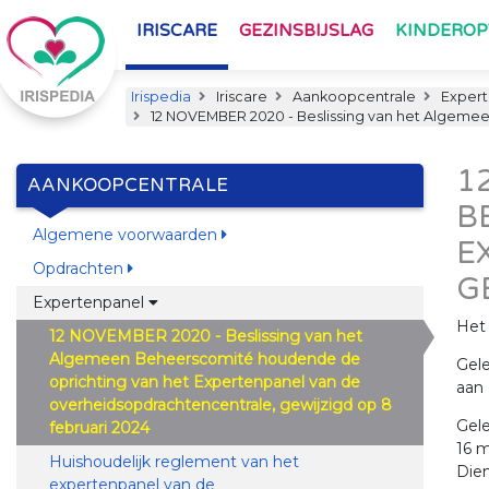
IRISCARE
GEZINSBIJSLAG
KINDERO
Irispedia
Iriscare
Aankoopcentrale
Expert
12 NOVEMBER 2020 - Beslissing van het Algemee
1
AANKOOPCENTRALE
B
Algemene voorwaarden
E
Opdrachten
G
Expertenpanel
Het
12 NOVEMBER 2020 - Beslissing van het
Algemeen Beheerscomité houdende de
Gele
oprichting van het Expertenpanel van de
aan 
overheidsopdrachtencentrale, gewijzigd op 8
Gel
februari 2024
16 
Huishoudelijk reglement van het
Dien
expertenpanel van de