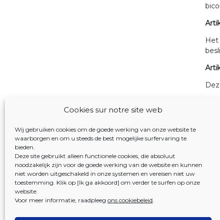
bico
Arti
Het
besl
Arti
Deze
Brus
Cookies sur notre site web
Voo
Wij gebruiken cookies om de goede werking van onze website te
De V
waarborgen en om u steeds de best mogelijke surfervaring te
bieden.
P. 
Deze site gebruikt alleen functionele cookies, die absoluut
noodzakelijk zijn voor de goede werking van de website en kunnen
Voor
niet worden uitgeschakeld in onze systemen en vereisen niet uw
toestemming. Klik op [Ik ga akkoord] om verder te surfen op onze
De 
website.
Voor meer informatie, raadpleeg
ons cookiebeleid
.
T. 