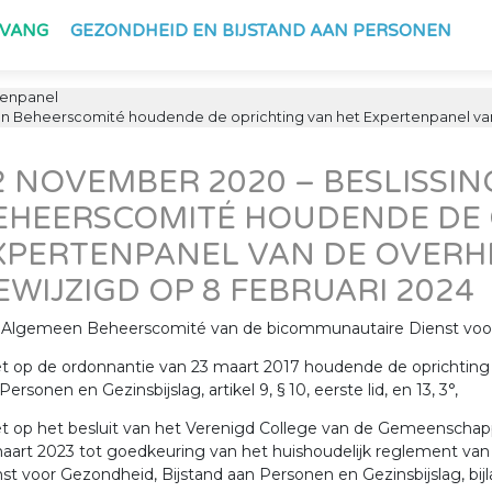
PVANG
GEZONDHEID EN BIJSTAND AAN PERSONEN
enpanel
n Beheerscomité houdende de oprichting van het Expertenpanel van
2 NOVEMBER 2020 – BESLISSI
EHEERSCOMITÉ HOUDENDE DE 
XPERTENPANEL VAN DE OVER
EWIJZIGD OP 8 FEBRUARI 2024
 Algemeen Beheerscomité van de bicommunautaire Dienst voor G
t op de ordonnantie van 23 maart 2017 houdende de oprichting
Personen en Gezinsbijslag, artikel 9, § 10, eerste lid, en 13, 3°,
et op het besluit van het Verenigd College van de Gemeensch
maart 2023 tot goedkeuring van het huishoudelijk reglement 
st voor Gezondheid, Bijstand aan Personen en Gezinsbijslag, bijlag