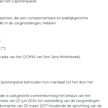
an het Expertenpanel.
xperten, die een complementaire en praktijkgerichte
t in de zorginstellingen, hebben.
;
.");
rcadia van het OCMW van Sint-Jans-Molenbeek);
et Expertenpanel behouden hun mandaat tot het door het
e is vastgesteld overeenkomstig het besluit van het
e van 20 juni 2024 tot vaststelling van de vergoedingen
ordonnantie van 23 maart 2017 houdende de oprichting van de