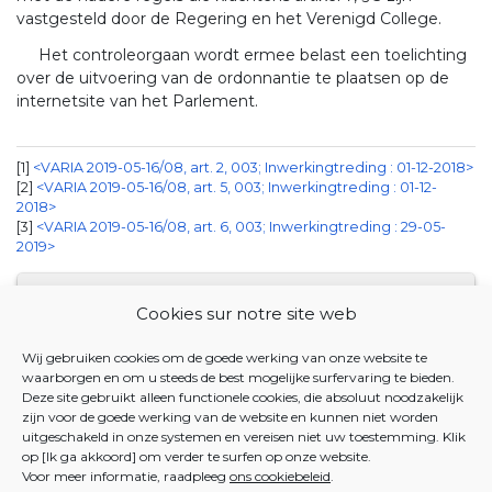
vastgesteld door de Regering en het Verenigd College.
Het controleorgaan wordt ermee belast een toelichting
over de uitvoering van de ordonnantie te plaatsen op de
internetsite van het Parlement.
1
<VARIA 2019-05-16/08, art. 2, 003; Inwerkingtreding : 01-12-2018>
2
<VARIA 2019-05-16/08, art. 5, 003; Inwerkingtreding : 01-12-
2018>
3
<VARIA 2019-05-16/08, art. 6, 003; Inwerkingtreding : 29-05-
2019>
JUSTEL DATABANK
Cookies sur notre site web
14 DECEMBER 2017. - Ordonnantie van het Brussels
Wij gebruiken cookies om de goede werking van onze website te
Hoofdstedelijk Gewest en de Gemeenschappelijke
waarborgen en om u steeds de best mogelijke surfervaring te bieden.
Gemeenschapscommissie betreffende de transparantie
Deze site gebruikt alleen functionele cookies, die absoluut noodzakelijk
zijn voor de goede werking van de website en kunnen niet worden
van de bezoldigingen en voordelen van de Brusselse
uitgeschakeld in onze systemen en vereisen niet uw toestemming. Klik
openbare mandatarissen
op [Ik ga akkoord] om verder te surfen op onze website.
Voor meer informatie, raadpleeg
ons cookiebeleid
.