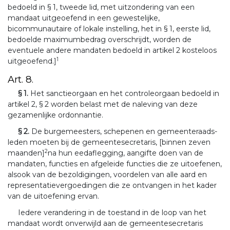
bedoeld in § 1, tweede lid, met uitzondering van een
mandaat uitgeoefend in een gewestelijke,
bicommunautaire of lokale instelling, het in § 1, eerste lid,
bedoelde maximumbedrag overschrijdt, worden de
eventuele andere mandaten bedoeld in artikel 2 kosteloos
1
uitgeoefend.]
Art. 8.
§ 1.
Het sanctieorgaan en het controleorgaan bedoeld in
artikel 2, § 2 worden belast met de naleving van deze
gezamenlijke ordonnantie.
§ 2.
De burgemeesters, schepenen en gemeenteraads-
leden moeten bij de gemeentesecretaris, [binnen zeven
2
maanden]
na hun eedaflegging, aangifte doen van de
mandaten, functies en afgeleide functies die ze uitoefenen,
alsook van de bezoldigingen, voordelen van alle aard en
representatievergoedingen die ze ontvangen in het kader
van de uitoefening ervan.
Iedere verandering in de toestand in de loop van het
mandaat wordt onverwijld aan de gemeentesecretaris