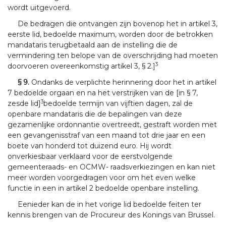
wordt uitgevoerd.
De bedragen die ontvangen zijn bovenop het in artikel 3,
eerste lid, bedoelde maximum, worden door de betrokken
mandataris terugbetaald aan de instelling die de
vermindering ten belope van de overschrijding had moeten
3
doorvoeren overeenkomstig artikel 3, § 2.]
§ 9.
Ondanks de verplichte herinnering door het in artikel
7 bedoelde orgaan en na het verstrijken van de [in § 7,
3
zesde lid]
bedoelde termijn van vijftien dagen, zal de
openbare mandataris die de bepalingen van deze
gezamenlijke ordonnantie overtreedt, gestraft worden met
een gevangenisstraf van een maand tot drie jaar en een
boete van honderd tot duizend euro. Hij wordt
onverkiesbaar verklaard voor de eerstvolgende
gemeenteraads- en OCMW- raadsverkiezingen en kan niet
meer worden voorgedragen voor om het even welke
functie in een in artikel 2 bedoelde openbare instelling.
Eenieder kan de in het vorige lid bedoelde feiten ter
kennis brengen van de Procureur des Konings van Brussel.