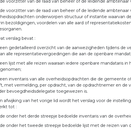
 de voorzitter van de raad van beheer of de leidende ambtenaar v
 de voorzitter van de raad van beheer of de leidende ambtenaar
heidsopdrachten onderworpen structuur of instantie waarvan de 
in bezoldigingen, voordelen van alle aard of representatiekost
iesorganen.
at verslag bevat :
 een gedetailleerd overzicht van de aanwezigheden tijdens de ve
an alle representatievergoedingen die aan de openbare mandata
 een lijst met alle reizen waaraan iedere openbare mandataris in 
lgenomen;
 een inventaris van alle overheidsopdrachten die de gemeente of
t, met vermelding, per opdracht, van de opdrachtnemer en de 
der bevoegdheidsdelegatie toegewezen is.
In afwijking van het vorige lid wordt het verslag voor de instel
rkt tot :
 de onder het derde streepje bedoelde inventaris van de overhei
 de onder het tweede streepje bedoelde lijst met de reizen van 