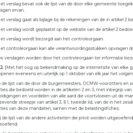
et verslag bevat ook de lijst van de door elke gemeente toeg
ragen ervan.
et verslag gaat als bijlage bij de rekeningen van de in artikel
et verslag wordt geplaatst op de website van de artikel 2 bed
et verslag wordt bezorgd aan het controleorgaan.
et controleorgaan kan alle verantwoordingsstukken opvragen die
e verslagen worden door het controleorgaan ter informatie be
 2.
[Met het oog op bekendmaking op de internetsite van elke
penen eveneens en uiterlijk op 1 oktober van elk jaar het volgen
) de lijst van de door de burgemeesters, OCMW-voorzitters en 
ties die bedoeld worden in de artikelen 2 en 3, met inbegrip van 
ldigingen en voordelen van alle aard die voortvloeien uit de ma
zevende streepje van artikel 3, § 1, tweede lid, van de in het zesd
ties van deze mandaten, samen met de belastingsfiches;
) de lijst van de andere activiteiten die privé worden uitgeoef
geoefend;