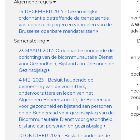
-
Algemene regels
-
14 DECEMBER 2017 - Gezamenlijke
over
ordonnantie betreffende de transparantie
waar
van de bezoldigingen en voordelen van de
adv
Brusselse openbare mandatarissen
D
Samenstelling
23 MAART 2017- Ordonnantie houdende de
-
oprichting van de bicommunautaire Dienst
en v
voor Gezondheid, Bijstand aan Personen en
-
Gezinsbijslag
dee
4 MEI 2023 - Besluit houdende de
-
benoeming van de voorzitters,
heef
ondervoorzitters en leden van het
zon
Algemeen Beheerscomité, de Beheerraad
voor gezondheid en bijstand aan personen
[
en de Beheerraad voor gezinsbijslag van de
bepe
Bicommunautaire Dienst voor gezondheid,
-
bijstand aan personen en gezinsbijslag
-
10 OKTOBER 2024 - Besluit houdende de