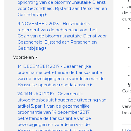
c
oprichting van de bicommunautaire Dienst
also
voor Gezondheid, Bijstand aan Personen en
die 
Gezinsbijslag
euro
9 NOVEMBER 2023 - Huishoudelijk
-
reglement van de beheerraad voor het
Gezin van de bicommunautaire Dienst voor
-
Gezondheid, Bijstand aan Personen en
-
Gezinsbijslag
-
Voordelen
-
14 DECEMBER 2017 - Gezamenlijke
ordonnantie betreffende de transparantie
-
van de bezoldigingen en voordelen van de
Brusselse openbare mandatarissen
§
Col
24 JANUARI 2019 - Gezamenlijk
uitvoeringsbesluit houdende uitvoering van
D
artikel 5, par. 1, van de gezamenlijke
verv
ordonnantie van 14 december 2017
bez
betreffende de transparantie van de
bezoldigingen en voordelen van de
Brusselse openbare mandatarissen
1
<V