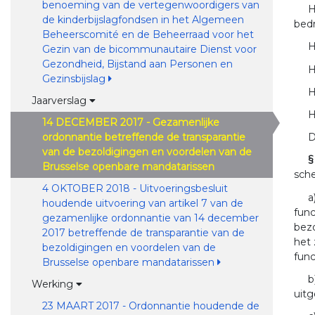
benoeming van de vertegenwoordigers van
H
de kinderbijslagfondsen in het Algemeen
bed
Beheerscomité en de Beheerraad voor het
H
Gezin van de bicommunautaire Dienst voor
Gezondheid, Bijstand aan Personen en
H
Gezinsbijslag
H
Jaarverslag
H
14 DECEMBER 2017 - Gezamenlijke
ordonnantie betreffende de transparantie
D
van de bezoldigingen en voordelen van de
§
Brusselse openbare mandatarissen
sche
4 OKTOBER 2018 - Uitvoeringsbesluit
a
houdende uitvoering van artikel 7 van de
func
gezamenlijke ordonnantie van 14 december
bezo
2017 betreffende de transparantie van de
het 
bezoldigingen en voordelen van de
func
Brusselse openbare mandatarissen
b
Werking
uit
23 MAART 2017 - Ordonnantie houdende de