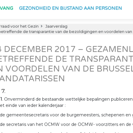
PVANG
GEZONDHEID EN BIJSTAND AAN PERSONEN
raad voor het Gezin
Jaarverslag
etreffende de transparantie van de bezoldigingen en voordelen va
4 DECEMBER 2017 – GEZAMEN
ETREFFENDE DE TRANSPARANT
N VOORDELEN VAN DE BRUSSE
ANDATARISSEN
 7.
 1
. Onverminderd de bestaande wettelijke bepalingen publicere
et einde van ieder kalenderjaar :
 de gemeentesecretaris voor de burgemeesters, schepenen en
 de secretaris van het OCMW voor de OCMW- voorzitters en d