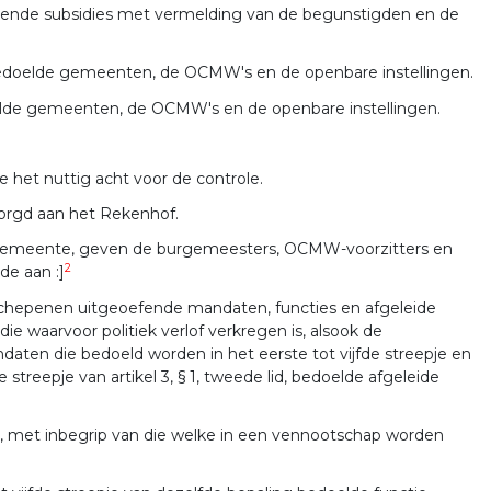
ekende subsidies met vermelding van de begunstigden en de
 2 bedoelde gemeenten, de OCMW's en de openbare instellingen.
oelde gemeenten, de OCMW's en de openbare instellingen.
 het nuttig acht voor de controle.
zorgd aan het Rekenhof.
 gemeente, geven de burgemeesters, OCMW-voorzitters en
2
de aan :]
schepenen uitgeoefende mandaten, functies en afgeleide
die waarvoor politiek verlof verkregen is, alsook de
ndaten die bedoeld worden in het eerste tot vijfde streepje en
e streepje van artikel 3, § 1, tweede lid, bedoelde afgeleide
end, met inbegrip van die welke in een vennootschap worden