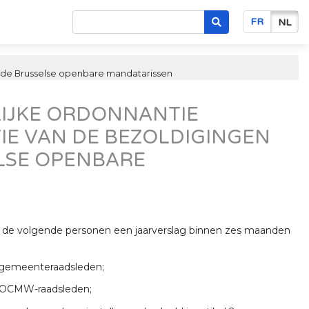
FR
NL
n de Brusselse openbare mandatarissen
LIJKE ORDONNANTIE
IE VAN DE BEZOLDIGINGEN
LSE OPENBARE
n de volgende personen een jaarverslag binnen zes maanden
 gemeenteraadsleden;
e OCMW-raadsleden;