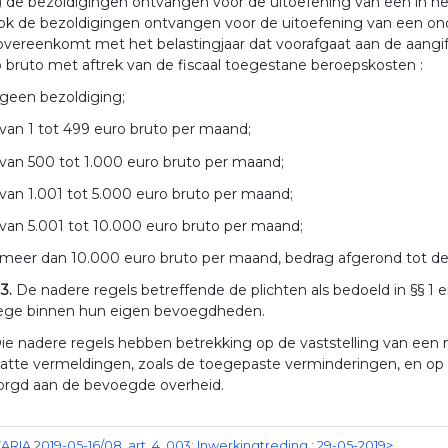
) de bezoldigingen ontvangen voor de uitoefening van een in het
ok de bezoldigingen ontvangen voor de uitoefening van een onder
overeenkomt met het belastingjaar dat voorafgaat aan de aangi
 bruto met aftrek van de fiscaal toegestane beroepskosten :
 geen bezoldiging;
 van 1 tot 499 euro bruto per maand;
 van 500 tot 1.000 euro bruto per maand;
 van 1.001 tot 5.000 euro bruto per maand;
 van 5.001 tot 10.000 euro bruto per maand;
 meer dan 10.000 euro bruto per maand, bedrag afgerond tot de 
 3.
De nadere regels betreffende de plichten als bedoeld in §§ 1
lege binnen hun eigen bevoegdheden.
ie nadere regels hebben betrekking op de vaststelling van een m
atte vermeldingen, zoals de toegepaste verminderingen, en op 
orgd aan de bevoegde overheid.
ARIA 2019-05-16/08, art. 4, 003; Inwerkingtreding : 29-05-2019>