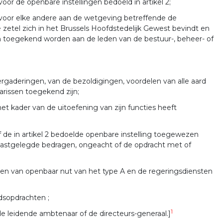
oor de openbare instellingen bedoeld in artikel 2;
 voor elke andere aan de wetgeving betreffende de
zetel zich in het Brussels Hoofdstedelijk Gewest bevindt en
en toegekend worden aan de leden van de bestuur-, beheer- of
rgaderingen, van de bezoldigingen, voordelen van alle aard
rissen toegekend zijn;
het kader van de uitoefening van zijn functies heeft
 de in artikel 2 bedoelde openbare instelling toegewezen
vastgelegde bedragen, ongeacht of de opdracht met of
lingen van openbaar nut van het type A en de regeringsdiensten
dsopdrachten ;
1
de leidende ambtenaar of de directeurs-generaal.]