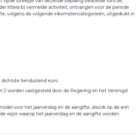
 vijfde streepje van dezelfde bepaling bedoelde functie,
 littera b) vermelde activiteit, ontvangen voor de periode
fte, volgens de volgende inkomstencategorieën, uitgedrukt in
dichtste tienduizend euro.
 en 2 worden vastgesteld door de Regering en het Verenigd
odel voor het jaarverslag en de aangifte, alsook op de erin
de wijze waarop het jaarverslag en de aangifte worden