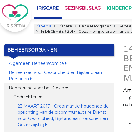
IRISCARE
GEZINSBIJSLAG
KINDERO
Irispedia
Iriscare
Beheersorganen
Beheer
14 DECEMBER 2017 - Gezamenlijke ordonnantie b
1
BEHEERSORGANEN
B
Algemeen Beheerscomité
E
Beheerraad voor Gezondheid en Bijstand aan
M
Personen
Beheerraad voor het Gezin
Art.
Opdrachten
§
na h
23 MAART 2017 - Ordonnantie houdende de
oprichting van de bicommunautaire Dienst
-
voor Gezondheid, Bijstand aan Personen en
-
Gezinsbijslag