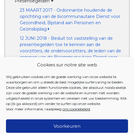
Presentiegelden
23 MAART 2017 - Ordonnantie houdende de
oprichting van de bicommunautaire Dienst voor
Gezondheid, Bijstand aan Personen en
Gezinsbijslag
12 JUNI 2018 - Besluit tot vaststelling van de
presentiegelden toe te kennen aan de
voorzitters, de ondervoorzitters, de leden van de
organen van de Bicommunautaire Dienst voor
Gezondheid, Bijstand aan Personen en
Cookies sur notre site web
Gezinsbijslag en aan de regeringscommissarissen
die in die organen zetelen
Wij gebruiken cookies om de goede werking van onze website te
waarborgen en om u steeds de best mogelijke surfervaring te bieden.
Rol van de commissarissen en vertegenwoordigers
Deze site gebruikt alleen functionele cookies, die absoluut noodzakelijk
van het Verenigd College
zijn voor de goede werking van de website en kunnen niet worden
uitgeschakeld in onze systemen en vereisen niet uw toestemming. Klik
op [Ik ga akkoord] om verder te surfen op onze website.
VOORDELEN
Voor meer informatie, raadpleeg
ons cookiebeleid
.
Voorkeuren