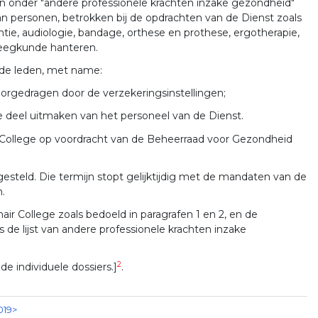
 onder "andere professionele krachten inzake gezondheid"
n personen, betrokken bij de opdrachten van de Dienst zoals
entie, audiologie, bandage, orthese en prothese, ergotherapie,
pleegkunde hanteren.
ende leden, met name:
oorgedragen door de verzekeringsinstellingen;
e deel uitmaken van het personeel van de Dienst.
r College op voordracht van de Beheerraad voor Gezondheid
esteld. Die termijn stopt gelijktijdig met de mandaten van de
.
air College zoals bedoeld in paragrafen 1 en 2, en de
ls de lijst van andere professionele krachten inzake
2
e individuele dossiers.]
.
019>