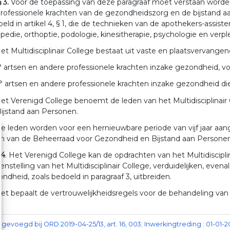
§ 3.
Voor de toepassing van deze paragraaf moet verstaan worden
rofessionele krachten van de gezondheidszorg en de bijstand aa
eld in artikel 4, § 1, die de technieken van de apothekers-assist
pedie, orthoptie, podologie, kinesitherapie, psychologie en ver
et Multidisciplinair College bestaat uit vaste en plaatsvervang
° artsen en andere professionele krachten inzake gezondheid, v
° artsen en andere professionele krachten inzake gezondheid di
et Verenigd College benoemt de leden van het Multidisciplinai
ijstand aan Personen.
e leden worden voor een hernieuwbare periode van vijf jaar aang
en van de Beheerraad voor Gezondheid en Bijstand aan Personen
 4
. Het Verenigd College kan de opdrachten van het Multidisciplin
nstelling van het Multidisciplinair College, verduidelijken, evena
ndheid, zoals bedoeld in paragraaf 3, uitbreiden.
et bepaalt de vertrouwelijkheidsregels voor de behandeling van d
ngevoegd bij ORD 2019-04-25/13, art. 16, 003; Inwerkingtreding : 01-01-2