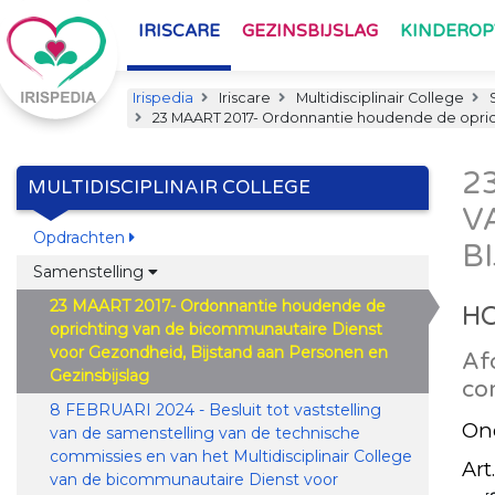
IRISCARE
GEZINSBIJSLAG
KINDERO
Irispedia
Iriscare
Multidisciplinair College
S
23 MAART 2017- Ordonnantie houdende de oprich
2
MULTIDISCIPLINAIR COLLEGE
V
Opdrachten
B
Samenstelling
23 MAART 2017- Ordonnantie houdende de
HO
oprichting van de bicommunautaire Dienst
voor Gezondheid, Bijstand aan Personen en
Af
Gezinsbijslag
co
8 FEBRUARI 2024 - Besluit tot vaststelling
Ond
van de samenstelling van de technische
commissies en van het Multidisciplinair College
Art.
van de bicommunautaire Dienst voor