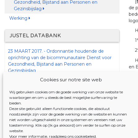
[
Gezondheid, Bijstand aan Personen en
de p
Gezinsbijslag
bedo
Werking
logo
H
JUSTEL DATABANK
1
2
23 MAART 2017. - Ordonnantie houdende de
oprichting van de bicommunautaire Dienst voor
H
Gezondheid, Bijstand aan Personen en
en B
Gezinsbijslag
D
Cookies sur notre site web
led
Wij gebruiken cookies om de goede werking van onze website te
§
waarborgen en om u steeds de best mogelijke surfervaring te
same
bieden.
gezo
Deze site gebruikt alleen functionele cookies, die absoluut
noodzakelijk zijn voor de goede werking van de website en kunnen
H
niet worden uitgeschakeld in onze systemen en vereisen niet uw
toestemming. Klik op [Ik ga akkoord] om verder te surfen op onze
website.
1
<I
Voor meer informatie, raadpleeg
ons cookiebeleid
.