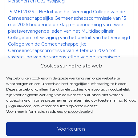
Personen en Gezinsbijslag
15 MEI 2026. - Besluit van het Verenigd College van de
Gemeenschappelijke Gemeenschapscommissie van 15
mei 2026 houdende ontslag en benoeming van twee
plaatsvervangende leden van het Multidisciplinair
College en tot wijziging van het besluit van het Verenigd
College van de Gemeenschappelijke
Gemeenschapscommissie van 8 februari 2024 tot
vaststelling van de samenstelling van de technische
commissies en van het Multidisciplinair College van de
Cookies sur notre site web
bicommunautaire Dienst voor Gezondheid, Bijstand aan
Personen en Gezinsbijslag
Wij gebruiken cookies om de goede werking van onze website te
waarborgen en om u steeds de best mogelijke surfervaring te bieden.
Deze site gebruikt alleen functionele cookies, die absoluut noodzakelijk
zijn voor de goede werking van de website en kunnen niet worden
uitgeschakeld in onze systemen en vereisen niet uw toestemming. Klik op
[Ik ga akkoord] om verder te surfen op onze website.
Voor meer informatie, raadpleeg
ons cookiebeleid
.
2026 Iriscare
Voorkeuren