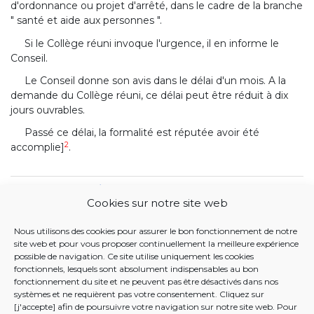
d'ordonnance ou projet d'arrêté, dans le cadre de la branche
" santé et aide aux personnes ".
Si le Collège réuni invoque l'urgence, il en informe le
Conseil.
Le Conseil donne son avis dans le délai d'un mois. A la
demande du Collège réuni, ce délai peut être réduit à dix
jours ouvrables.
Passé ce délai, la formalité est réputée avoir été
2
accomplie]
.
1
<ORD 2019-04-25/13, art. 7, 003; En vigueur : 01-01-2019>
Cookies sur notre site web
2
<ORD 2023-07-20/11, art. 20, 008; En vigueur : 28-08-2023>
Nous utilisons des cookies pour assurer le bon fonctionnement de notre
BANQUE DE DONNÉES JUSTEL
site web et pour vous proposer continuellement la meilleure expérience
possible de navigation. Ce site utilise uniquement les cookies
23 MARS 2017. - Ordonnance portant création de l'Office
fonctionnels, lesquels sont absolument indispensables au bon
fonctionnement du site et ne peuvent pas être désactivés dans nos
bicommunautaire de la santé, de l'aide aux personnes et
systèmes et ne requièrent pas votre consentement. Cliquez sur
des prestations familiales
[j'accepte] afin de poursuivre votre navigation sur notre site web. Pour