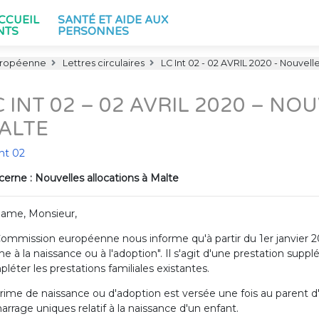
ACCUEIL
SANTÉ ET AIDE AUX
NTS
PERSONNES
uropéenne
Lettres circulaires
LC Int 02 - 02 AVRIL 2020 - Nouvelle
C INT 02 – 02 AVRIL 2020 – N
ALTE
nt 02
erne : Nouvelles allocations à Malte
ame, Monsieur,
ommission européenne nous informe qu'à partir du 1er janvier 20
me à la naissance ou à l'adoption". Il s'agit d'une prestation sup
léter les prestations familiales existantes.
rime de naissance ou d'adoption est versée une fois au parent d'
rrage uniques relatif à la naissance d'un enfant.