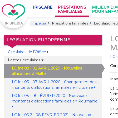
IRISCARE
PRESTATIONS
MILIEUX D'
FAMILIALES
POUR ENFA
Irispedia
Prestations familiales
Législation e
L
LÉGISLATION EUROPÉENNE
M
Circulaires de l'Office
LC I
Lettres circulaires
Conc
LC Int 02 - 02 AVRIL 2020 - Nouvelles
allocations à Malte
Mad
LC Int 03 - 07 AVRIL 2020 - Changement des
montants d'allocations familiales en Lituanie
La C
"pri
LC Int 05 - 18 FÉVRIER 2020 - Nouveaux
comp
montants d'allocations familiales en Roumanie
La p
déma
LC Int 05-2 - 08 FÉVRIER 2021 - Nouveaux