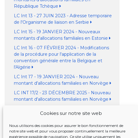
République Tchèque
LC Int 13 - 27 JUIN 2023 - Adresse temporaire
de l'Organisme de liaison en Serbie
LC Int 15 - 19 JANVIER 2024 - Nouveaux
montants d'allocations familiales en Estonie
LC Int 16 - 07 FÉVRIER 2024 - Modifications
de la procédure pour l'application de la
convention générale entre la Belgique et
l'Algérie
LC Int 17 - 19 JANVIER 2024 - Nouveau
montant d'allocations familiales en Norvège
LC INT 17/2 - 23 DÉCEMBRE 2025 - Nouveau
montant d'allocations familiales en Norvège
LC Int 18 - 17 SEPTEMBRE 2024 -
Cookies sur notre site web
Changements substantiels dans le répertoire
des institutions en France
Nous utilisons des cookies pour assurer le bon fonctionnement de
LC Int 19 - 13 JUIN 2025 - Délais de réponse et
notre site web et pour vous proposer continuellement la meilleure
expérience possible de navigation. Ce site utilise uniquement les
de contrôles périodiques dans les dossiers