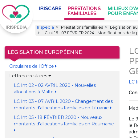
IRISCARE
PRESTATIONS
MILIEUX D'
FAMILIALES
POUR ENFA
Irispedia
Prestations familiales
Législation e
LC Int 16 - 07 FÉVRIER 2024 - Modifications de la
L
LÉGISLATION EUROPÉENNE
P
Circulaires de l'Office
G
Lettres circulaires
LC I
LC Int 02 - 02 AVRIL 2020 - Nouvelles
allocations à Malte
Conc
LC Int 03 - 07 AVRIL 2020 - Changement des
montants d'allocations familiales en Lituanie
Mad
LC Int 05 - 18 FÉVRIER 2020 - Nouveaux
Le 9
montants d'allocations familiales en Roumanie
le R
admi