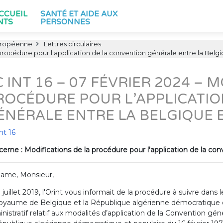
ACCUEIL
SANTÉ ET AIDE AUX
NTS
PERSONNES
uropéenne
Lettres circulaires
 procédure pour l'application de la convention générale entre la Belgiq
C INT 16 – 07 FÉVRIER 2024 – 
ROCÉDURE POUR L’APPLICATIO
ÉNÉRALE ENTRE LA BELGIQUE E
nt 16
erne : Modifications de la procédure pour l'application de la con
ame, Monsieur,
 juillet 2019, l'Orint vous informait de la procédure à suivre dans
oyaume de Belgique et la République algérienne démocratique et
nistratif relatif aux modalités d’application de la Convention gé