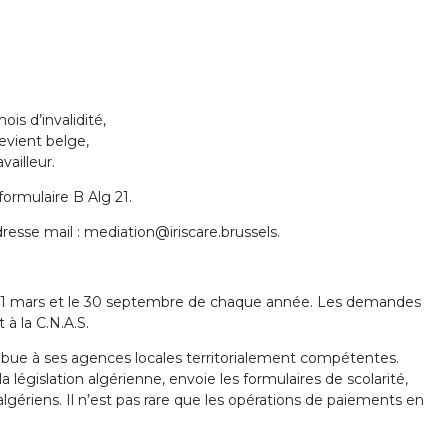
ois d’invalidité,
devient belge,
vailleur.
ormulaire B Alg 21.
esse mail : mediation@iriscare.brussels.
 31 mars et le 30 septembre de chaque année. Les demandes
 à la C.N.A.S.
tribue à ses agences locales territorialement compétentes.
la législation algérienne, envoie les formulaires de scolarité,
 algériens. Il n’est pas rare que les opérations de paiements en