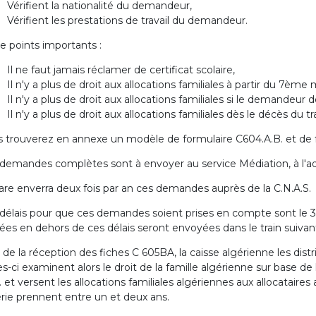
Vérifient la nationalité du demandeur,
Vérifient les prestations de travail du demandeur.
e points importants :
Il ne faut jamais réclamer de certificat scolaire,
Il n'y a plus de droit aux allocations familiales à partir du 7ème m
Il n'y a plus de droit aux allocations familiales si le demandeur 
Il n'y a plus de droit aux allocations familiales dès le décès du tra
 trouverez en annexe un modèle de formulaire C604.A.B. et de f
demandes complètes sont à envoyer au service Médiation, à l'adr
care enverra deux fois par an ces demandes auprès de la C.N.A.S.
délais pour que ces demandes soient prises en compte sont le
vées en dehors de ces délais seront envoyées dans le train suivant
 de la réception des fiches C 605BA, la caisse algérienne les dis
es-ci examinent alors le droit de la famille algérienne sur base de 
 et versent les allocations familiales algériennes aux allocataires
rie prennent entre un et deux ans.