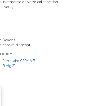
ous remercie de votre collaboration.
 à vous,
ia Dekens
tionnaire dirigeant
nexes:
formulaire C604.A.B
B Alg 21