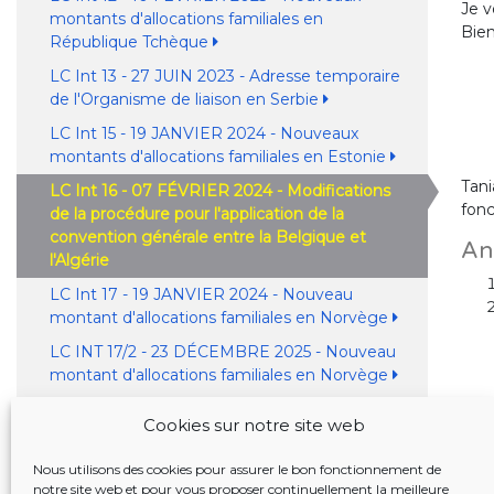
Je v
montants d'allocations familiales en
Bien
République Tchèque
LC Int 13 - 27 JUIN 2023 - Adresse temporaire
de l'Organisme de liaison en Serbie
LC Int 15 - 19 JANVIER 2024 - Nouveaux
montants d'allocations familiales en Estonie
Tan
LC Int 16 - 07 FÉVRIER 2024 - Modifications
fonc
de la procédure pour l'application de la
convention générale entre la Belgique et
An
l'Algérie
LC Int 17 - 19 JANVIER 2024 - Nouveau
montant d'allocations familiales en Norvège
LC INT 17/2 - 23 DÉCEMBRE 2025 - Nouveau
montant d'allocations familiales en Norvège
LC Int 18 - 17 SEPTEMBRE 2024 -
Cookies sur notre site web
Changements substantiels dans le répertoire
des institutions en France
Nous utilisons des cookies pour assurer le bon fonctionnement de
LC Int 19 - 13 JUIN 2025 - Délais de réponse et
notre site web et pour vous proposer continuellement la meilleure