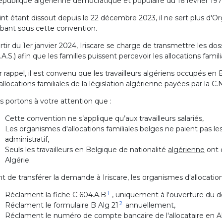
épublique algérienne démocratique et populaire du 16 février 197
int étant dissout depuis le 22 décembre 2023, il ne sert plus d'Org
bant sous cette convention.
rtir du 1er janvier 2024, Iriscare se charge de transmettre les dos
.A.S.) afin que les familles puissent percevoir les allocations famili
 rappel, il est convenu que les travailleurs algériens occupés en 
allocations familiales de la législation algérienne payées par la C.N
 portons à votre attention que :
Cette convention ne s’applique qu’aux travailleurs salariés,
Les organismes d'allocations familiales belges ne paient pas les
administratif,
Seuls les travailleurs en Belgique de nationalité
algérienne
ont d
Algérie.
t de transférer la demande à Iriscare, les organismes d'allocations
1
Réclament la fiche C 604.A.B
, uniquement à l'ouverture du do
2
Réclament le formulaire B Alg 21
annuellement,
Réclament le numéro de compte bancaire de l'allocataire en A