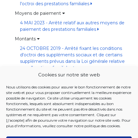
l'octroi des prestations familiales
Moyens de paiement
4 MAI 2023 - Arrêté relatif aux autres moyens de
paiement des prestations familiales
Montants
24 OCTOBRE 2019 - Arrêté fixant les conditions
d'octroi des suppléments sociaux et de certains
suppléments prévus dans la Loi générale relative
aux allocations familiales
Cookies sur notre site web
3 SEPTEMBRE 2020 - Arrêté relatif à l'adaptation
des montants des revenus annuels fixés dans
Nous utilisons des cookies pour assurer le bon fonctionnement de notre
l'ordonnance du 25 avril 2019 réglant l'octroi des
site web et pour vous proposer continuellement la meilleure expérience
prestations familiales à l'évolution du bien être
possible de navigation. Ce site utilise uniquement les cookies
fonctionnels, lesquels sont absolument indispensables au bon
Règle anti-cumul
fonctionnement du site et ne peuvent pas être désactivés dans nos
systèmes et ne requièrent pas votre consentement. Cliquez sur
4 JUILLET 2019 - Arrêté portant exécution de l'article
[j'accepte] afin de poursuivre votre navigation sur notre site web. Pour
27, alinéa 3, de l'ordonnance du 25 avril 2019 réglant
plus d'informations, veuillez consulter notre
politique des cookies
.
l'octroi des prestations familiales