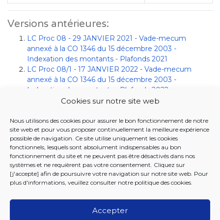
Versions antérieures:
LC Proc 08 - 29 JANVIER 2021 - Vade-mecum
annexé à la CO 1346 du 15 décembre 2003 -
Indexation des montants - Plafonds 2021
LC Proc 08/1 - 17 JANVIER 2022 - Vade-mecum
annexé à la CO 1346 du 15 décembre 2003 -
Indexation des montants - Plafonds 2022
LC Proc 08/2 - 19 JANVIER 2023 - Vade-mecum
Cookies sur notre site web
annexé à la CO 1346 du 15 décembre 2003 -
Indexation des montants - Plafonds 2023
Nous utilisons des cookies pour assurer le bon fonctionnement de notre
site web et pour vous proposer continuellement la meilleure expérience
LC Proc 08/3 - 15 JANVIER 2024 - Vade-mecum
possible de navigation. Ce site utilise uniquement les cookies
annexé à la CO 1346 du 15 décembre 2003 -
fonctionnels, lesquels sont absolument indispensables au bon
Indexation des montants - Plafonds 2024
fonctionnement du site et ne peuvent pas être désactivés dans nos
LC Proc 08/4 - 18 DÉCEMBRE 2024 - Vade-mecum
systèmes et ne requièrent pas votre consentement. Cliquez sur
annexé à la CO 1346 du 15 décembre 2003 -
[j'accepte] afin de poursuivre votre navigation sur notre site web. Pour
Indexation des montants - Plafonds 2025
plus d'informations, veuillez consulter notre
politique des cookies
.
Accepter