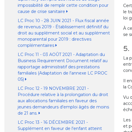
impossibilité de remplir cette condition pour
Cert
cause de crise sanitaire
le t
loi 
LC Proc 10 - 28 JUIN 2021 - Flux fiscal année
de revenus 2019 - Établissement définitif du
À ce
droit au supplément social et au supplément
se s
monoparental pour 2019 : directives
complémentaires
5.
LC Proc 11 - 03 AOÛT 2021 - Adaptation du
La p
Business Requirement Document relatif au
entr
rapportage administratif des prestations
con
familiales (Adaptation de l'annexe LC PROC
05)
Il e
la C
LC Proc 12 - 19 NOVEMBRE 2021 -
Procédure relative à la prolongation du droit
Vu q
aux allocations familiales en faveur des
acco
jeunes demandeurs d'emploi âgés de moins
éché
de 21 ans.
Les 
LC Proc 13 - 16 DÉCEMBRE 2021 -
et p
Supplément en faveur de l'enfant atteint