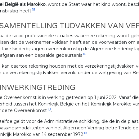
l België als Marokko
, wordt de Staat waar het kind woont, besc
15
nsbijslag heeft
.
 SAMENTELLING TIJDVAKKEN VAN VE
alde socio-professionele situaties waarmee rekening wordt geh
eisen dat de werknemer voldaan heeft aan de voorwaarden om 
aitaire kinderbijslagen overeenkomstig de Algemene kinderbijsl
16
rafgaan aan een bepaalde gebeurtenis
.
 kan daartoe rekening houden met de verzekeringstijdvakken v
 de verzekeringstijdvakken vervuld onder de wetgeving van Bel
 INWERKINGTREDING
 Overeenkomst is in werking getreden op 1 juni 2022. Vanaf die
rheid tussen het Koninkrijk België en het Koninkrijk Marokko 
18
r deze Overeenkomst
.
elfde geldt voor de Administratieve schikking, die de in de pla
assingsmodaliteiten van het Algemeen Verdrag betreffende de s
19
nkrijk Marokko van 14 september 1972
.