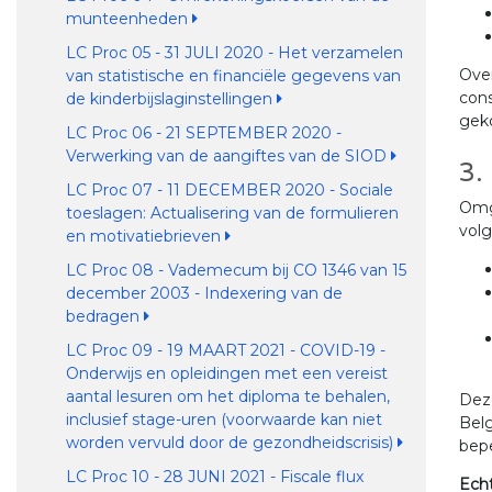
munteenheden
LC Proc 05 - 31 JULI 2020 - Het verzamelen
Over
van statistische en financiële gegevens van
cons
de kinderbijslaginstellingen
geko
LC Proc 06 - 21 SEPTEMBER 2020 -
Verwerking van de aangiftes van de SIOD
3.
LC Proc 07 - 11 DECEMBER 2020 - Sociale
Omge
toeslagen: Actualisering van de formulieren
volg
en motivatiebrieven
LC Proc 08 - Vademecum bij CO 1346 van 15
december 2003 - Indexering van de
bedragen
LC Proc 09 - 19 MAART 2021 - COVID-19 -
Onderwijs en opleidingen met een vereist
aantal lesuren om het diploma te behalen,
Deze
inclusief stage-uren (voorwaarde kan niet
Belg
worden vervuld door de gezondheidscrisis)
bepe
LC Proc 10 - 28 JUNI 2021 - Fiscale flux
Ech