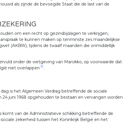
houwd als zijnde de bevoegde Staat die de last van de
RZEKERING
ouden om een recht op gezinsbijslagen te verkrijgen,
aanspraak te kunnen maken op tenminste zes maandelijkse
agwet (AKBW), tijdens de twaalf maanden die onmiddellijk
ervuld onder de wetgeving van Marokko, op voorwaarde dat
17
gië niet overlappen
.
 dag is het Algemeen Verdrag betreffende de sociale
van 24 juni 1968 opgehouden te bestaan en vervangen worden
ats komt van de Administratieve schikking betreffende de
ociale zekerheid tussen het Koninkrijk België en het