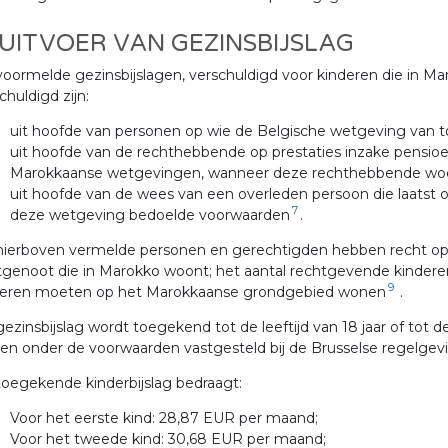
 UITVOER VAN GEZINSBIJSLAG
voormelde gezinsbijslagen, verschuldigd voor kinderen die in
chuldigd zijn:
uit hoofde van personen op wie de Belgische wetgeving van t
uit hoofde van de rechthebbende op prestaties inzake pensioe
Marokkaanse wetgevingen, wanneer deze rechthebbende woo
uit hoofde van de wees van een overleden persoon die laatst
7
deze wetgeving bedoelde voorwaarden
.
ierboven vermelde personen en gerechtigden hebben recht op g
genoot die in Marokko woont; het aantal rechtgevende kinderen
9
deren moeten op het Marokkaanse grondgebied wonen
.
ezinsbijslag wordt toegekend tot de leeftijd van 18 jaar of tot de
en onder de voorwaarden vastgesteld bij de Brusselse regelgev
oegekende kinderbijslag bedraagt:
Voor het eerste kind: 28,87 EUR per maand;
Voor het tweede kind: 30,68 EUR per maand;