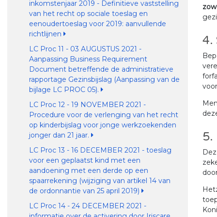
inkomstenjaar 2019 - Definitieve vaststelling
zowe
van het recht op sociale toeslag en
gezi
eenoudertoeslag voor 2019: aanvullende
richtlijnen
4.
LC Proc 11 - 03 AUGUSTUS 2021 -
Bepa
Aanpassing Business Requirement
ver
Document betreffende de administratieve
forf
rapportage Gezinsbijslag (Aanpassing van de
voo
bijlage LC PROC 05).
Men
LC Proc 12 - 19 NOVEMBER 2021 -
deze
Procedure voor de verlenging van het recht
op kinderbijslag voor jonge werkzoekenden
5.
jonger dan 21 jaar.
LC Proc 13 - 16 DECEMBER 2021 - toeslag
Deze
voor een geplaatst kind met een
zeke
aandoening met een derde op een
doo
spaarrekening (wijziging van artikel 14 van
Hetz
de ordonnantie van 25 april 2019)
toep
LC Proc 14 - 24 DECEMBER 2021 -
Koni
informatie over de activering door Iriscare