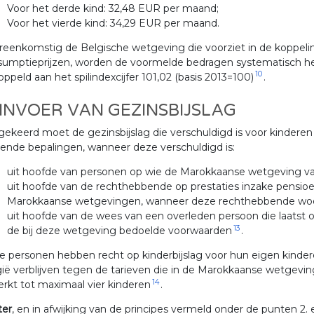
Voor het derde kind: 32,48 EUR per maand;
Voor het vierde kind: 34,29 EUR per maand.
eenkomstig de Belgische wetgeving die voorziet in de koppeling
umptieprijzen, worden de voormelde bedragen systematisch herz
10
ppeld aan het spilindexcijfer 101,02 (basis 2013=100)
.
 INVOER VAN GEZINSBIJSLAG
keerd moet de gezinsbijslag die verschuldigd is voor kindere
ende bepalingen, wanneer deze verschuldigd is:
uit hoofde van personen op wie de Marokkaanse wetgeving va
uit hoofde van de rechthebbende op prestaties inzake pensioe
Marokkaanse wetgevingen, wanneer deze rechthebbende woo
uit hoofde van de wees van een overleden persoon die laats
13
de bij deze wetgeving bedoelde voorwaarden
.
 personen hebben recht op kinderbijslag voor hun eigen kindere
ië verblijven tegen de tarieven die in de Marokkaanse wetgeving
14
rkt tot maximaal vier kinderen
.
ter
, en in afwijking van de principes vermeld onder de punten 2. 