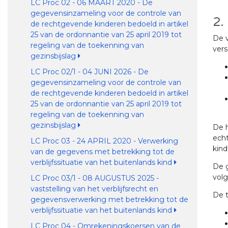
LC Proc 02 - 06 MAART 2020 - De
gegevensinzameling voor de controle van
2.
de rechtgevende kinderen bedoeld in artikel
25 van de ordonnantie van 25 april 2019 tot
De 
regeling van de toekenning van
vers
gezinsbijslag
LC Proc 02/1 - 04 JUNI 2026 - De
gegevensinzameling voor de controle van
de rechtgevende kinderen bedoeld in artikel
25 van de ordonnantie van 25 april 2019 tot
regeling van de toekenning van
gezinsbijslag
De h
echt
LC Proc 03 - 24 APRIL 2020 - Verwerking
kin
van de gegevens met betrekking tot de
verblijfssituatie van het buitenlands kind
De g
volg
LC Proc 03/1 - 08 AUGUSTUS 2025 -
vaststelling van het verblijfsrecht en
De t
gegevensverwerking met betrekking tot de
verblijfssituatie van het buitenlands kind
LC Proc 04 - Omrekeningskoersen van de