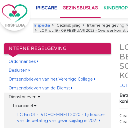
IRISCARE
GEZINSBIJSLAG
KINDERO
Irispedia
Gezinsbijslag
Interne regelgeving
LC Proc 19 - 09 FEBRUARI 2023 - Overeenkomst be
L
INTERNE REGELGEVING
B
Ordonnanties
S
Besluiten
K
Omzendbrieven van het Verenigd College
LC 
Omzendbrieven van de Dienst
Betr
Dienstbrieven
koni
Financieel
LC Fin 01 - 15 DECEMBER 2020 - Tijdrooster
Gea
van de betaling van gezinsbijslag in 2021
Gea