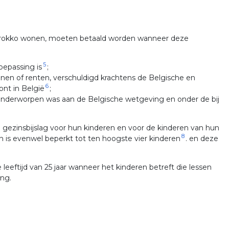
 Marokko wonen, moeten betaald worden wanneer deze
5
oepassing is
;
nen of renten, verschuldigd krachtens de Belgische en
6
nt in België
;
 onderworpen was aan de Belgische wetgeving en onder de bij
ezinsbijslag voor hun kinderen en voor de kinderen van hun
8
 is evenwel beperkt tot ten hoogste vier kinderen
. en deze
 leeftijd van 25 jaar wanneer het kinderen betreft die lessen
ing.