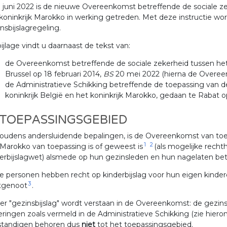
 juni 2022 is de nieuwe Overeenkomst betreffende de sociale zek
koninkrijk Marokko in werking getreden. Met deze instructie wor
nsbijslagregeling.
bijlage vindt u daarnaast de tekst van:
de Overeenkomst betreffende de sociale zekerheid tussen het 
Brussel op 18 februari 2014,
BS
20 mei 2022 (hierna de Overe
de Administratieve Schikking betreffende de toepassing van 
koninkrijk België en het koninkrijk Marokko, gedaan te Rabat 
 TOEPASSINGSGEBIED
oudens andersluidende bepalingen, is de Overeenkomst van toe
1
2
Marokko van toepassing is of geweest is
(als mogelijke rech
erbijslagwet) alsmede op hun gezinsleden en hun nagelaten be
 personen hebben recht op kinderbijslag voor hun eigen kinde
3
tgenoot
.
r "gezinsbijslag" wordt verstaan in de Overeenkomst: de gezin
eringen zoals vermeld in de Administratieve Schikking (zie hiero
fstandigen behoren dus
niet
tot het toepassingsgebied.