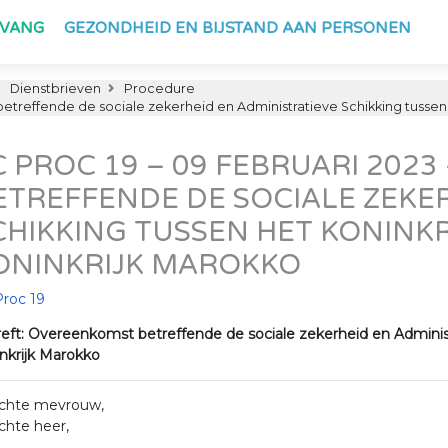
PVANG
GEZONDHEID EN BIJSTAND AAN PERSONEN
Dienstbrieven
Procedure
treffende de sociale zekerheid en Administratieve Schikking tussen h
C PROC 19 – 09 FEBRUARI 202
ETREFFENDE DE SOCIALE ZEKE
CHIKKING TUSSEN HET KONINKR
ONINKRIJK MAROKKO
Proc 19
eft: Overeenkomst betreffende de sociale zekerheid en Administ
nkrijk Marokko
chte mevrouw,
chte heer,