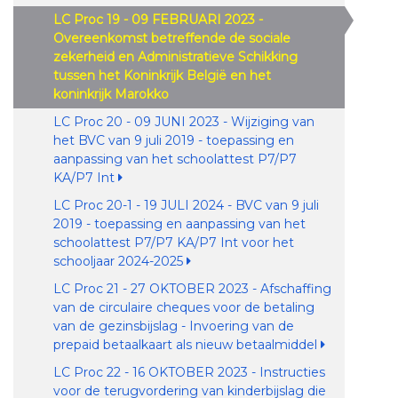
LC Proc 19 - 09 FEBRUARI 2023 -
Overeenkomst betreffende de sociale
zekerheid en Administratieve Schikking
tussen het Koninkrijk België en het
koninkrijk Marokko
LC Proc 20 - 09 JUNI 2023 - Wijziging van
het BVC van 9 juli 2019 - toepassing en
aanpassing van het schoolattest P7/P7
KA/P7 Int
LC Proc 20-1 - 19 JULI 2024 - BVC van 9 juli
2019 - toepassing en aanpassing van het
schoolattest P7/P7 KA/P7 Int voor het
schooljaar 2024-2025
LC Proc 21 - 27 OKTOBER 2023 - Afschaffing
van de circulaire cheques voor de betaling
van de gezinsbijslag - Invoering van de
prepaid betaalkaart als nieuw betaalmiddel
LC Proc 22 - 16 OKTOBER 2023 - Instructies
voor de terugvordering van kinderbijslag die