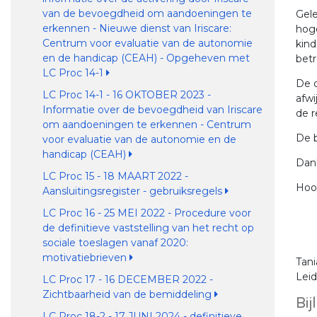
van de bevoegdheid om aandoeningen te
Gele
erkennen - Nieuwe dienst van Iriscare:
hoge
Centrum voor evaluatie van de autonomie
kind
en de handicap (CEAH) - Opgeheven met
betr
LC Proc 14-1
De d
LC Proc 14-1 - 16 OKTOBER 2023 -
afwi
Informatie over de bevoegdheid van Iriscare
de 
om aandoeningen te erkennen - Centrum
De b
voor evaluatie van de autonomie en de
handicap (CEAH)
Dan
LC Proc 15 - 18 MAART 2022 -
Hoo
Aansluitingsregister - gebruiksregels
LC Proc 16 - 25 MEI 2022 - Procedure voor
de definitieve vaststelling van het recht op
sociale toeslagen vanaf 2020:
motivatiebrieven
Tan
Lei
LC Proc 17 - 16 DECEMBER 2022 -
Zichtbaarheid van de bemiddeling
Bij
LC Proc 18-2 - 17 JUNI 2024 - definitieve