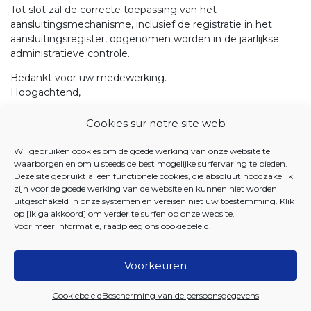
Tot slot zal de correcte toepassing van het
aansluitingsmechanisme, inclusief de registratie in het
aansluitingsregister, opgenomen worden in de jaarlijkse
administratieve controle.
Bedankt voor uw medewerking.
Hoogachtend,
Cookies sur notre site web
Wij gebruiken cookies om de goede werking van onze website te
waarborgen en om u steeds de best mogelijke surfervaring te bieden.
Tania Dekens
Deze site gebruikt alleen functionele cookies, die absoluut noodzakelijk
Leidend ambtenaar
zijn voor de goede werking van de website en kunnen niet worden
uitgeschakeld in onze systemen en vereisen niet uw toestemming. Klik
Bijlage:
op [Ik ga akkoord] om verder te surfen op onze website.
Technische instructies aansluitingsregister
Voor meer informatie, raadpleeg
ons cookiebeleid
.
Voorkeuren
2026 Iriscare
Cookiebeleid
Bescherming van de persoonsgegevens