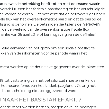
flux in kwestie betrekking heeft tot en met de maand waarin
t verschil tussen het federale basisbedrag en het verschuldigde
ar worden bevroren. Dat betekent dat de betrokken gezinnen
cale flux van het overeenkomstige jaar x en dat ze pas op de
issing is genomen. De betalingen die tijdens de
hierboven
j de verwerking van de overeenkomstige fiscale flux
antie van 25 april 2019 of kennisgeving van de definitief
 elke aanvraag van het gezin om een sociale toeslag te
ukken van de inkomsten voor de periode waarin het
ewacht worden op de definitieve gegevens over de inkomsten
 2019 tot vaststelling van het betaalcircuit moeten enkel de
et reservefonds van het kinderbijslagfonds. Zolang het
n dat de schuld nog niet teruggevorderd wordt.
 NAAR HET BASISTARIEF ART. 7
ige periode moet worden herzien, mogen enkel de bedragen