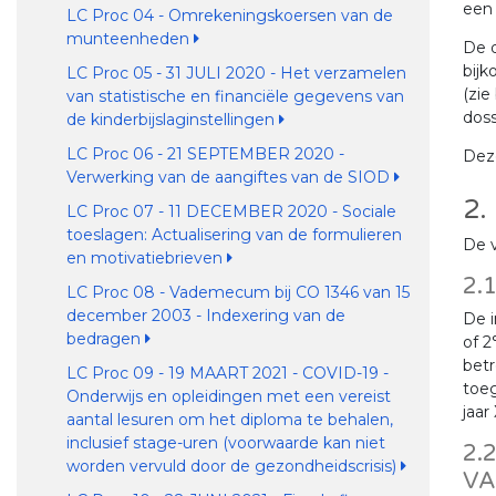
een 
LC Proc 04 - Omrekeningskoersen van de
munteenheden
De d
bij
LC Proc 05 - 31 JULI 2020 - Het verzamelen
(zie
van statistische en financiële gegevens van
doss
de kinderbijslaginstellingen
LC Proc 06 - 21 SEPTEMBER 2020 -
Dez
Verwerking van de aangiftes van de SIOD
2.
LC Proc 07 - 11 DECEMBER 2020 - Sociale
toeslagen: Actualisering van de formulieren
De v
en motivatiebrieven
2.
LC Proc 08 - Vademecum bij CO 1346 van 15
december 2003 - Indexering van de
De i
bedragen
of 2
bet
LC Proc 09 - 19 MAART 2021 - COVID-19 -
toeg
Onderwijs en opleidingen met een vereist
jaar
aantal lesuren om het diploma te behalen,
inclusief stage-uren (voorwaarde kan niet
2.
worden vervuld door de gezondheidscrisis)
VA