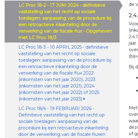
de v
LC Proc 18-2 - 17 JUNI 2024 - definitieve
vaststelling van het recht op sociale
2.4
toeslagen: aanpassing van de procedure bij
Voor
een retroactieve inkanteling door de
(ink
verwerking van de fiscale flux - Opgeheven
2.4.
met LC Proc 18/3
jaar
LC Proc 18-3 - 10 APRIL 2025 - definitieve
over
vaststelling van het recht op sociale
(bij
toeslagen: aanpassing van de procedure bij
een retroactieve inkanteling door de
Bij 
verwerking van de fiscale flux 2022
(inkomsten van het jaar 2020), 2023
(inkomsten van het jaar 2021), 2024
(inkomsten van het jaar 2022) of 2025
(inkomsten van het jaar 2023)
Met 
LC Proc 18/4 - 19 FEBRUARI 2026 -
over
Definitieve vaststelling van het recht op
waar
sociale toeslagen: aanpassing van de
deze
procedure bij een retroactieve inkanteling
of g
door de verwerking van de fiscale fluxen