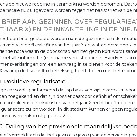
gens de nieuwe regeling in aanmerking worden genomen. Daar
de fiscale flux uitgevoerd worden tegen het basistarief van de ni
4 BRIEF AAN GEZINNEN OVER REGULARISAT
T JAAR X) EN DE INKANTELING IN DE NIE
oet een brief gestuurd worden naar de gezinnen om de situatie 
erking van de fiscale flux van het jaar X en wat de gevolgen zijn.
idende nota waarin de boodschap aan het gezin kort wordt same
f met alle informatie (met name vereist door het Handvest van d
mensverklaringen om een aanvraag in te dienen voor de toekenn
 X waarop de fiscale flux betrekking heeft, tot en met het mome
.1. Positieve regularisatie
gezin wordt geïnformeerd dat op basis van zijn inkomsten voor het
en toegekend en dat zijn dossier daardoor definitief omschakelt 
e controle van de inkomsten van het jaar X recht heeft op een so
gulariseerd zullen worden. In dit stadium kunnen er geen regula
roren overeenkomstig punt 2.2.
.2. Daling van het provisionele maandelijkse bed
rief vermeldt ook dat het gezin als gevolg van de herziening o