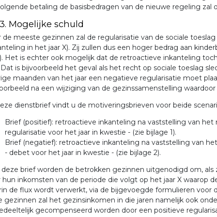
olgende betaling de basisbedragen van de nieuwe regeling zal 
.3. Mogelijke schuld
 de meeste gezinnen zal de regularisatie van de sociale toesla
anteling in het jaar X). Zij zullen dus een hoger bedrag aan kind
1). Het is echter ook mogelijk dat de retroactieve inkanteling t
. Dat is bijvoorbeeld het geval als het recht op sociale toeslag s
ige maanden van het jaar een negatieve regularisatie moet plaa
voorbeeld na een wijziging van de gezinssamenstelling waardoo
deze dienstbrief vindt u de motiveringsbrieven voor beide scenari
Brief (positief): retroactieve inkanteling na vaststelling van het 
regularisatie voor het jaar in kwestie - (zie bijlage 1).
Brief (negatief): retroactieve inkanteling na vaststelling van het 
- debet voor het jaar in kwestie - (zie bijlage 2).
deze brief worden de betrokken gezinnen uitgenodigd om, als z
 hun inkomsten van de periode die volgt op het jaar X waarop de 
in de flux wordt verwerkt, via de bijgevoegde formulieren voor
 gezinnen zal het gezinsinkomen in die jaren namelijk ook ond
edeeltelijk gecompenseerd worden door een positieve regularisat