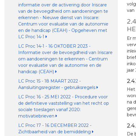
vol
informatie over de activering door Iriscare
van 
van de bevoegdheid om aandoeningen te
erkennen - Nieuwe dienst van Iriscare:
2.
Centrum voor evaluatie van de autonomie
HE
en de handicap (CEAH) - Opgeheven met
LC Proc 14-1
Er m
verw
LC Proc 14-1 - 16 OKTOBER 2023 -
inle
Informatie over de bevoegdheid van Iriscare
brie
om aandoeningen te erkennen - Centrum
inko
voor evaluatie van de autonomie en de
jaar
handicap (CEAH)
2.4
LC Proc 15 - 18 MAART 2022 -
Aansluitingsregister - gebruiksregels
Het 
word
LC Proc 16 - 25 MEI 2022 - Procedure voor
na d
de definitieve vaststelling van het recht op
gere
sociale toeslagen vanaf 2020:
bev
motivatiebrieven
2.4
LC Proc 17 - 16 DECEMBER 2022 -
Zichtbaarheid van de bemiddeling
De b