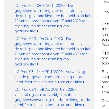
20
LC Proc 02 - 06 MAART 2020 - De
gegevensinzameling voor de controle van
20
de rechtgevende kinderen bedoeld in artikel
25 van de ordonnantie van 25 april 2019 tot
Deze
regeling van de toekenning van
die
gezinsbijslag
Gezi
LC Proc 02/1 - 04 JUNI 2026 - De
toes
gegevensinzameling voor de controle van
fisc
de rechtgevende kinderen bedoeld in artikel
Bij 
25 van de ordonnantie van 25 april 2019 tot
nog 
regeling van de toekenning van
toek
gezinsbijslag
Bove
LC Proc 03 - 24 APRIL 2020 - Verwerking
volg
van de gegevens met betrekking tot de
basi
verblijfssituatie van het buitenlands kind
X+1 
LC Proc 03/1 - 08 AUGUSTUS 2025 -
afha
vaststelling van het verblijfsrecht en
gegevensverwerking met betrekking tot de
De v
verblijfssituatie van het buitenlands kind
waar