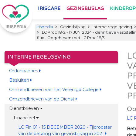
IRISCARE
GEZINSBIJSLAG
KINDERO
Irispedia
Gezinsbijslag
Interne regelgeving
LC Proc 18-2 - 17 JUNI 2024 - definitieve vastste
flux - Opgeheven met LC Proc 18/3
L
INTERNE REGELGEVING
V
Ordonnanties
P
Besluiten
V
Omzendbrieven van het Verenigd College
P
Omzendbrieven van de Dienst
Op
Dienstbrieven
Financieel
LC P
LC Fin 01 - 15 DECEMBER 2020 - Tijdrooster
Betr
van de betaling van gezinsbijslag in 2021
door