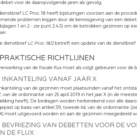
debet voor de daaropvolgende jaren als gevolg.
ienstbrief LC Proc 18 heeft bijsturingen voorzien aan de pro
komende problemen krijgen door de kennisgeving van een debet
 bijlagen 1 en 2 - zie punt 2.4.3) om de betrokken gezinnen op e
ier.
e dienstbrief
LC Proc 18/2
betreft een update van de dienstbrief
 PRAKTISCHE RICHTLIJNEN
erwerking van de fiscale flux moet als volgt gebeuren voor de b
1 INKANTELING VANAF JAAR X
nkanteling van de gezinnen moet plaatsvinden vanaf het ontstaan 
°, van de ordonnantie van 25 april 2019 in het jaar X (in de meeste
rekking heeft). De bedragen worden herberekend voor alle da
epast op basis van artikel 39, tweede lid, van de ordonnantie (zie 
 X) moet uitgevoerd worden en aan de gezinnen meegedeeld wor
2 BEVRIEZING VAN DEBETTEN VOOR DE V
N DE FLUX