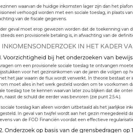
gezinnen waarvan de huidige inkomsten lager zijn dan het plafon
isioneel verhoogd worden met een sociale toeslag, in plaats van b
chting van de fiscale gegevens.
eder geval moet erop gewezen worden dat de toekenning van de 
steeds een provisionele betaling is, in afwachting van de defi
5 INKOMENSONDERZOEK IN HET KADER VA
.1. Voorzichtigheid bij het onderzoeken van bewi
ragen om een provisionele sociale toeslag te ontvangen moete
jsstukken voor het gezinsinkomen van de jaren die volgen op het 
et het jaar waarin de flux wordt verwerkt. In theorie bestaat er 
rom moet alles in het werk gesteld worden om te voorkomen dat
ale toeslag toe te kennen waarvan later zou blijken dat die ont
n, naast de schuld die eerder was bevroren (zie punt 2.5.4.).
sociale toeslag kan alleen worden uitbetaald als het jaarlijks
gesteld. In geval van twijfel wordt aan het gezin meegedeeld d
vens van de FOD Financiën voordat een effectieve regularisatie
.2. Onderzoek op basis van de grensbedragen op 1 