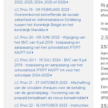
2022, 2023, 2024, 2025 of 2026
Bij 
LC Proc 19 - 09 FEBRUARI 2023 -
prov
Overeenkomst betreffende de sociale
afwa
zekerheid en Administratieve Schikking
In i
tussen het Koninkrijk België en het
nog 
koninkrijk Marokko
2.
LC Proc 20 - 09 JUNI 2023 - Wijziging van
het BVC van 9 juli 2019 - toepassing en
2.5
aanpassing van het schoolattest P7/P7
KA/P7 Int
Aanv
bewi
LC Proc 20-1 - 19 JULI 2024 - BVC van 9 juli
en m
2019 - toepassing en aanpassing van het
Daa
schoolattest P7/P7 KA/P7 Int voor het
soci
schooljaar 2024-2025
gezi
LC Proc 21 - 27 OKTOBER 2023 - Afschaffing
Een 
van de circulaire cheques voor de betaling
vast
van de gezinsbijslag - Invoering van de
gege
prepaid betaalkaart als nieuw betaalmiddel
2.5
LC Proc 22 - 16 OKTOBER 2023 - Instructies