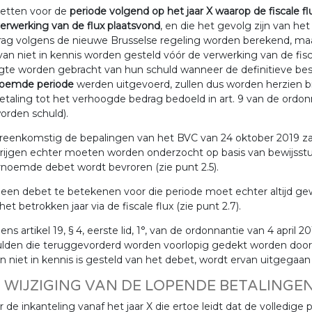
etten voor de
periode volgend op het jaar X waarop de fiscale 
erwerking van de flux plaatsvond
, en die het gevolg zijn van he
rag volgens de nieuwe Brusselse regeling worden berekend, ma
van niet in kennis worden gesteld vóór de verwerking van de fis
te worden gebracht van hun schuld wanneer de definitieve besl
oemde periode
werden uitgevoerd, zullen dus worden herzien bi
betaling tot het verhoogde bedrag bedoeld in art. 9 van de ordonn
orden schuld).
eenkomstig de bepalingen van het BVC van 24 oktober 2019 zal
rijgen echter moeten worden onderzocht op basis van bewijsst
noemde debet wordt bevroren (zie punt 2.5).
een debet te betekenen voor die periode moet echter altijd g
het betrokken jaar via de fiscale flux (zie punt 2.7).
ens artikel 19, § 4, eerste lid, 1°, van de ordonnantie van 4 april
lden die teruggevorderd worden voorlopig gedekt worden door h
n niet in kennis is gesteld van het debet, wordt ervan uitgegaa
3 WIJZIGING VAN DE LOPENDE BETALINGEN
 de inkanteling vanaf het jaar X die ertoe leidt dat de volled