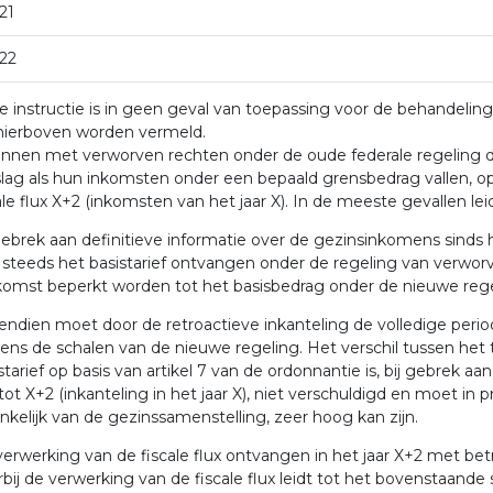
21
22
 instructie is in geen geval van toepassing voor de behandelin
 hierboven worden vermeld.
nnen met verworven rechten onder de oude federale regeling di
lag als hun inkomsten onder een bepaald grensbedrag vallen, op 
ale flux X+2 (inkomsten van het jaar X). In de meeste gevallen leid
gebrek aan definitieve informatie over de gezinsinkomens sinds he
steeds het basistarief ontvangen onder de regeling van verworv
omst beperkt worden tot het basisbedrag onder de nieuwe rege
ndien moet door de retroactieve inkanteling de volledige periode
ens de schalen van de nieuwe regeling. Het verschil tussen het 
starief op basis van artikel 7 van de ordonnantie is, bij gebrek 
tot X+2 (inkanteling in het jaar X), niet verschuldigd en moet in
nkelijk van de gezinssamenstelling, zeer hoog kan zijn.
erwerking van de fiscale flux ontvangen in het jaar X+2 met betre
bij de verwerking van de fiscale flux leidt tot het bovenstaande 