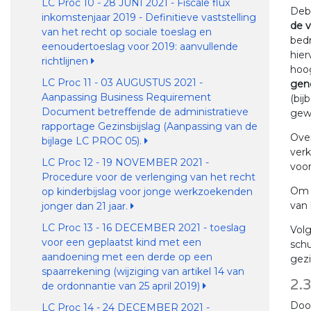
LC Proc 10 - 28 JUNI 2021 - Fiscale flux
Deb
inkomstenjaar 2019 - Definitieve vaststelling
de v
van het recht op sociale toeslag en
bed
eenoudertoeslag voor 2019: aanvullende
hier
richtlijnen
hoog
LC Proc 11 - 03 AUGUSTUS 2021 -
gen
Aanpassing Business Requirement
(bij
Document betreffende de administratieve
gew
rapportage Gezinsbijslag (Aanpassing van de
Over
bijlage LC PROC 05).
verk
LC Proc 12 - 19 NOVEMBER 2021 -
voor
Procedure voor de verlenging van het recht
Om 
op kinderbijslag voor jonge werkzoekenden
van 
jonger dan 21 jaar.
LC Proc 13 - 16 DECEMBER 2021 - toeslag
Volg
voor een geplaatst kind met een
schu
aandoening met een derde op een
gezi
spaarrekening (wijziging van artikel 14 van
2.
de ordonnantie van 25 april 2019)
Door
LC Proc 14 - 24 DECEMBER 2021 -