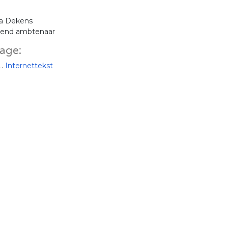
ia Dekens
dend ambtenaar
lage:
Internettekst