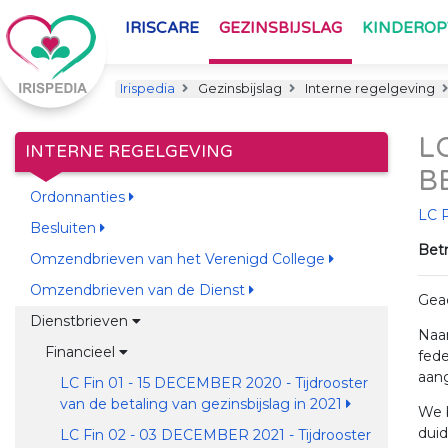
IRISCARE
GEZINSBIJSLAG
KINDERO
Irispedia
Gezinsbijslag
Interne regelgeving
L
INTERNE REGELGEVING
B
Ordonnanties
LC 
Besluiten
Betr
Omzendbrieven van het Verenigd College
Omzendbrieven van de Dienst
Gea
Dienstbrieven
Naar
Financieel
fede
aan
LC Fin 01 - 15 DECEMBER 2020 - Tijdrooster
van de betaling van gezinsbijslag in 2021
We b
duid
LC Fin 02 - 03 DECEMBER 2021 - Tijdrooster