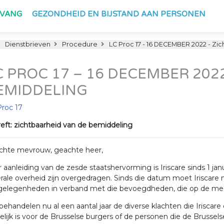
PVANG
GEZONDHEID EN BIJSTAND AAN PERSONEN
Dienstbrieven
Procedure
LC Proc 17 - 16 DECEMBER 2022 - Zi
C PROC 17 – 16 DECEMBER 202
EMIDDELING
Proc 17
eft: zichtbaarheid van de bemiddeling
chte mevrouw, geachte heer,
 aanleiding van de zesde staatshervorming is Iriscare sinds 1 j
rale overheid zijn overgedragen. Sinds die datum moet Iriscare n
gelegenheden in verband met die bevoegdheden, die op de mee
ehandelen nu al een aantal jaar de diverse klachten die Iriscare 
elijk is voor de Brusselse burgers of de personen die de Brusse