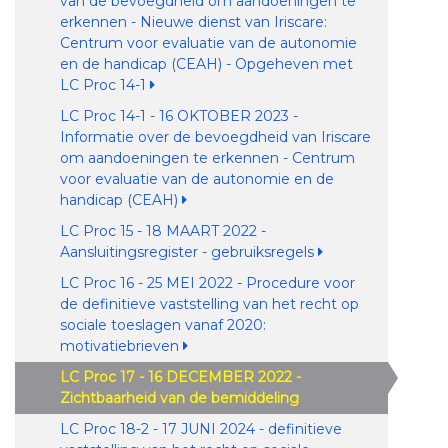
van de bevoegdheid om aandoeningen te
erkennen - Nieuwe dienst van Iriscare:
Centrum voor evaluatie van de autonomie
en de handicap (CEAH) - Opgeheven met
LC Proc 14-1
LC Proc 14-1 - 16 OKTOBER 2023 -
Informatie over de bevoegdheid van Iriscare
om aandoeningen te erkennen - Centrum
voor evaluatie van de autonomie en de
handicap (CEAH)
LC Proc 15 - 18 MAART 2022 -
Aansluitingsregister - gebruiksregels
LC Proc 16 - 25 MEI 2022 - Procedure voor
de definitieve vaststelling van het recht op
sociale toeslagen vanaf 2020:
motivatiebrieven
LC Proc 17 - 16 DECEMBER 2022 -
Zichtbaarheid van de bemiddeling
LC Proc 18-2 - 17 JUNI 2024 - definitieve