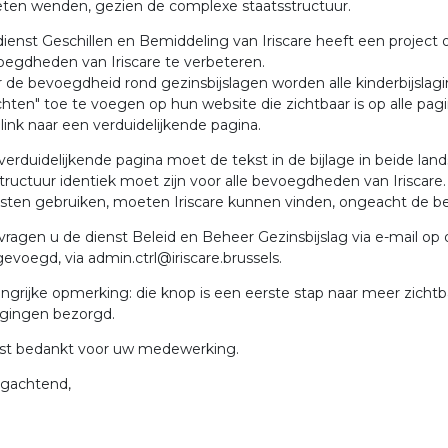
ten wenden, gezien de complexe staatsstructuur.
ienst Geschillen en Bemiddeling van Iriscare heeft een project 
egdheden van Iriscare te verbeteren.
 de bevoegdheid rond gezinsbijslagen worden alle kinderbijslagi
chten" toe te voegen op hun website die zichtbaar is op alle p
link naar een verduidelijkende pagina.
verduidelijkende pagina moet de tekst in de bijlage in beide la
tructuur identiek moet zijn voor alle bevoegdheden van Iriscare
sten gebruiken, moeten Iriscare kunnen vinden, ongeacht de b
ragen u de dienst Beleid en Beheer Gezinsbijslag via e-mail op
evoegd, via admin.ctrl@iriscare.brussels.
ngrijke opmerking: die knop is een eerste stap naar meer zichtb
igingen bezorgd.
ast bedankt voor uw medewerking.
gachtend,