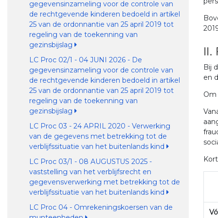
per
gegevensinzameling voor de controle van
de rechtgevende kinderen bedoeld in artikel
Bove
25 van de ordonnantie van 25 april 2019 tot
2019
regeling van de toekenning van
gezinsbijslag
II
LC Proc 02/1 - 04 JUNI 2026 - De
Bij 
gegevensinzameling voor de controle van
en d
de rechtgevende kinderen bedoeld in artikel
25 van de ordonnantie van 25 april 2019 tot
Om t
regeling van de toekenning van
gezinsbijslag
Vana
aan
LC Proc 03 - 24 APRIL 2020 - Verwerking
frau
van de gegevens met betrekking tot de
soci
verblijfssituatie van het buitenlands kind
Kor
LC Proc 03/1 - 08 AUGUSTUS 2025 -
vaststelling van het verblijfsrecht en
gegevensverwerking met betrekking tot de
verblijfssituatie van het buitenlands kind
LC Proc 04 - Omrekeningskoersen van de
Vó
munteenheden