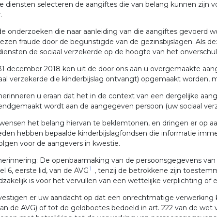
 diensten selecteren de aangiftes die van belang kunnen zijn v
.
de onderzoeken die naar aanleiding van die aangiftes gevoerd wo
zen fraude door de begunstigde van de gezinsbijslagen. Als dez
iensten de sociaal verzekerde op de hoogte van het onverschul
31 december 2018 kon uit de door ons aan u overgemaakte aangi
aal verzekerde die kinderbijslag ontvangt) opgemaakt worden, m
herinneren u eraan dat het in de context van een dergelijke aang
endgemaakt wordt aan de aangegeven persoon (uw sociaal verz
ensen het belang hiervan te beklemtonen, en dringen er op aan 
eden hebben bepaalde kinderbijslagfondsen die informatie imm
lgen voor de aangevers in kwestie.
herinnering: De openbaarmaking van de persoonsgegevens van de
1
kel 6, eerste lid, van de AVG
, tenzij de betrokkene zijn toeste
zakelijk is voor het vervullen van een wettelijke verplichting o
vestigen er uw aandacht op dat een onrechtmatige verwerking k
an de AVG) of tot de geldboetes bedoeld in art. 222 van de wet 