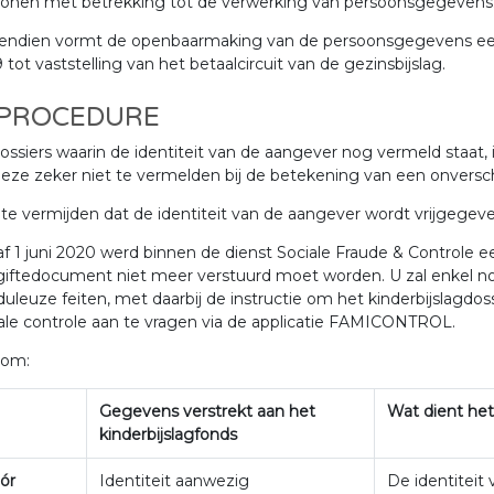
sonen met betrekking tot de verwerking van persoonsgegevens
ndien vormt de openbaarmaking van de persoonsgegevens een inb
 tot vaststelling van het betaalcircuit van de gezinsbijslag.
. PROCEDURE
dossiers waarin de identiteit van de aangever nog vermeld staat,
eze zeker niet te vermelden bij de betekening van een onversch
e vermijden dat de identiteit van de aangever wordt vrijgegeven
f 1 juni 2020 werd binnen de dienst Sociale Fraude & Controle 
giftedocument niet meer verstuurd moet worden. U zal enkel
duleuze feiten, met daarbij de instructie om het kinderbijslagd
ale controle aan te vragen via de applicatie FAMICONTROL.
tom:
Gegevens verstrekt aan het
Wat dient het
kinderbijslagfonds
ór
Identiteit aanwezig
De identiteit