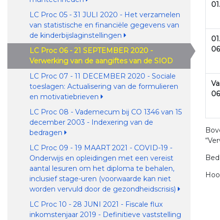
01
LC Proc 05 - 31 JULI 2020 - Het verzamelen
van statistische en financiële gegevens van
de kinderbijslaginstellingen
01
06
LC Proc 06 - 21 SEPTEMBER 2020 -
Verwerking van de aangiftes van de SIOD
LC Proc 07 - 11 DECEMBER 2020 - Sociale
Va
toeslagen: Actualisering van de formulieren
06
en motivatiebrieven
LC Proc 08 - Vademecum bij CO 1346 van 15
december 2003 - Indexering van de
Bove
bedragen
“Ver
LC Proc 09 - 19 MAART 2021 - COVID-19 -
Bed
Onderwijs en opleidingen met een vereist
aantal lesuren om het diploma te behalen,
Hoo
inclusief stage-uren (voorwaarde kan niet
worden vervuld door de gezondheidscrisis)
LC Proc 10 - 28 JUNI 2021 - Fiscale flux
inkomstenjaar 2019 - Definitieve vaststelling