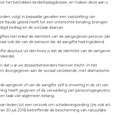
oor het betrokken kinderbijslagdossier, en maken deze aan u
rden, volgt in bepaalde gevallen een vaststelling van
e fraude geleid heeft tot een onterechte betaling, brengen
digd bedrag en de oorzaak daarvan.
ftes niet enkel de identiteit van de aangegeven persoon (de
aar ook die van de persoon die de aangifte had ingediend.
ifte absoluut uit den boze is dat de identiteit van de aangever
ekerde).
dat u al uw dossierbeheerders hierover inlicht. In het
ers doorgegeven aan de sociaal verzekerde, met dramatische
 aangever of van de aangifte zelf is onwettig in de zin van
mming heeft gegeven of de verwerking van persoonsgegevens
f een taak van algemeen belang.
an leiden tot een verzoek om schadevergoeding (zie ook art.
van 30 juli 2018 betreffende de bescherming van natuurlijke