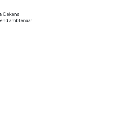
ia Dekens
dend ambtenaar