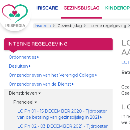
IRISCARE
GEZINSBIJSLAG
KINDERO
Irispedia
Gezinsbijslag
Interne regelgeving
L
INTERNE REGELGEVING
A
Ordonnanties
LC 
Besluiten
Betr
Omzendbrieven van het Verenigd College
Omzendbrieven van de Dienst
Gea
Dienstbrieven
Gea
Financieel
I.
LC Fin 01 - 15 DECEMBER 2020 - Tijdrooster
In h
van de betaling van gezinsbijslag in 2021
we o
LC Fin 02 - 03 DECEMBER 2021 - Tijdrooster