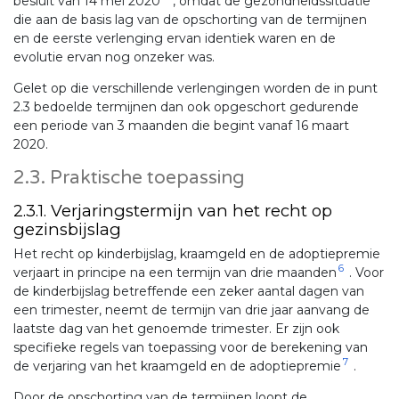
besluit van 14 mei 2020
, omdat de gezondheidssituatie
die aan de basis lag van de opschorting van de termijnen
en de eerste verlenging ervan identiek waren en de
evolutie ervan nog onzeker was.
Gelet op die verschillende verlengingen worden de in punt
2.3 bedoelde termijnen dan ook opgeschort gedurende
een periode van 3 maanden die begint vanaf 16 maart
2020.
2.3. Praktische toepassing
2.3.1. Verjaringstermijn van het recht op
gezinsbijslag
Het recht op kinderbijslag, kraamgeld en de adoptiepremie
6
verjaart in principe na een termijn van drie maanden
. Voor
de kinderbijslag betreffende een zeker aantal dagen van
een trimester, neemt de termijn van drie jaar aanvang de
laatste dag van het genoemde trimester. Er zijn ook
specifieke regels van toepassing voor de berekening van
7
de verjaring van het kraamgeld en de adoptiepremie
.
Door de opschorting van de termijnen loopt de