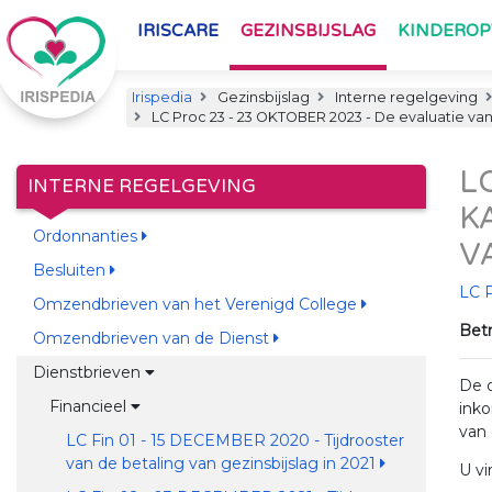
IRISCARE
GEZINSBIJSLAG
KINDERO
Irispedia
Gezinsbijslag
Interne regelgeving
LC Proc 23 - 23 OKTOBER 2023 - De evaluatie van
L
INTERNE REGELGEVING
K
Ordonnanties
V
Besluiten
LC 
Omzendbrieven van het Verenigd College
Betr
Omzendbrieven van de Dienst
Dienstbrieven
De o
Financieel
inko
van 
LC Fin 01 - 15 DECEMBER 2020 - Tijdrooster
van de betaling van gezinsbijslag in 2021
U vi