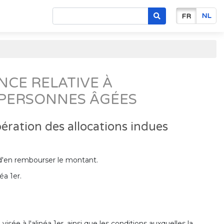
NL
FR
CE RELATIVE À
X PERSONNES ÂGÉES
ration des allocations indues
n d'en rembourser le montant.
éa 1er.
sée à l'alinéa 1er, ainsi que les conditions auxquelles la