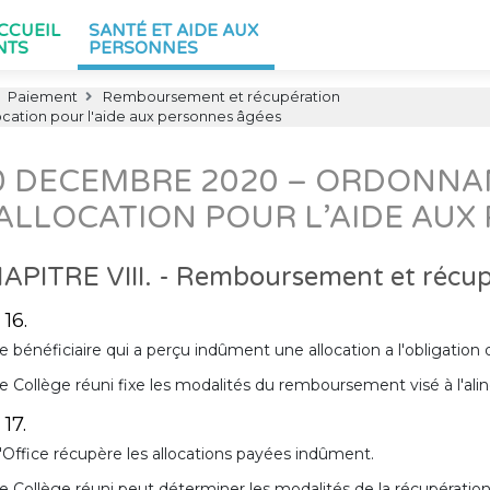
ACCUEIL
SANTÉ ET AIDE AUX
NTS
PERSONNES
Paiement
Remboursement et récupération
ocation pour l'aide aux personnes âgées
0 DECEMBRE 2020 – ORDONNAN
’ALLOCATION POUR L’AIDE AU
APITRE VIII. - Remboursement et récupé
 16.
e bénéficiaire qui a perçu indûment une allocation a l'obligatio
e Collège réuni fixe les modalités du remboursement visé à l'alin
 17.
'Office récupère les allocations payées indûment.
e Collège réuni peut déterminer les modalités de la récupération vi