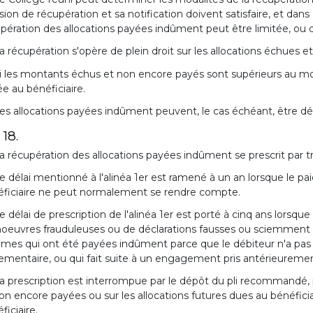
sion de récupération et sa notification doivent satisfaire, et dans
pération des allocations payées indûment peut être limitée, ou da
a récupération s'opère de plein droit sur les allocations échues 
i les montants échus et non encore payés sont supérieurs au monta
e au bénéficiaire.
es allocations payées indûment peuvent, le cas échéant, être déd
 18.
a récupération des allocations payées indûment se prescrit par t
e délai mentionné à l'alinéa 1er est ramené à un an lorsque le p
éficiaire ne peut normalement se rendre compte.
e délai de prescription de l'alinéa 1er est porté à cinq ans lor
euvres frauduleuses ou de déclarations fausses ou sciemment i
es qui ont été payées indûment parce que le débiteur n'a pas fa
ementaire, ou qui fait suite à un engagement pris antérieuremen
a prescription est interrompue par le dépôt du pli recommandé, p
on encore payées ou sur les allocations futures dues au bénéfici
ficiaire.