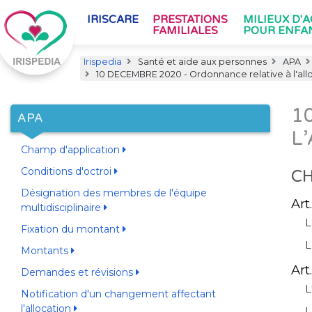
IRISCARE
PRESTATIONS
MILIEUX D'
FAMILIALES
POUR ENFA
Irispedia
Santé et aide aux personnes
APA
10 DECEMBRE 2020 - Ordonnance relative à l'all
1
APA
L
Champ d'application
Conditions d'octroi
CH
Désignation des membres de l'équipe
Art.
multidisciplinaire
L
Fixation du montant
L
Montants
Art.
Demandes et révisions
L
Notification d'un changement affectant
l'allocation
L