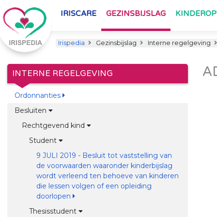
IRISCARE
GEZINSBIJSLAG
KINDERO
Irispedia
Gezinsbijslag
Interne regelgeving
A
INTERNE REGELGEVING
Ordonnanties
Besluiten
Rechtgevend kind
Student
9 JULI 2019 - Besluit tot vaststelling van
de voorwaarden waaronder kinderbijslag
wordt verleend ten behoeve van kinderen
die lessen volgen of een opleiding
doorlopen
Thesisstudent