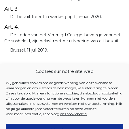
Art. 3.
Dit besluit treedt in werking op 1 januari 2020.
Art. 4.
De Leden van het Verenigd College, bevoegd voor het
Gezinsbeleid, zijn belast met de uitvoering van dit besluit.
Brussel, 11 juli 2019.
Cookies sur notre site web
JUSTEL DATABANK
Wij gebruiken cookies om de goede werking van onze website te
11 JULI 2019. - Besluit van het Verenigd College van de
waarborgen en om u steeds de best mogelijke surfervaring te bieden.
Gemeenschappelijke Gemeenschapscommissie tot
Deze site gebruikt alleen functionele cookies, die absoluut noodzakelijk
zijn voor de goede werking van de website en kunnen niet worden
erkenning van de vereniging zonder winstoogmerk
uitgeschakeld in onze systemen en vereisen niet uw toestemming. Klik
BRUSSELS FAMILY als kinderbijslagfonds
op [Ik ga akkoord] om verder te surfen op onze website.
Voor meer informatie, raadpleeg
ons cookiebeleid
.