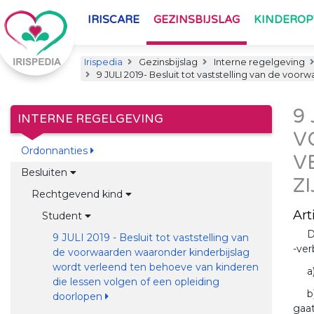
IRISCARE
GEZINSBIJSLAG
KINDERO
Irispedia
Gezinsbijslag
Interne regelgeving
9 JULI 2019- Besluit tot vaststelling van de v
9
INTERNE REGELGEVING
V
Ordonnanties
V
Besluiten
Z
Rechtgevend kind
Arti
Student
D
9 JULI 2019 - Besluit tot vaststelling van
-ver
de voorwaarden waaronder kinderbijslag
wordt verleend ten behoeve van kinderen
a
die lessen volgen of een opleiding
b
doorlopen
gaat