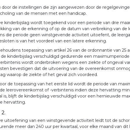
) door de instellingen die zijn aangewezen door de regelgeving
scholing van de mensen met een handicap.
e kinderbijslag wordt toegekend voor een periode van drie maan
ekking van de erkenning of op de datum van verbreking van de l
ens die periode geen winstgevende activiteit uitoefent, de leergan
esloten is van het voordeel van een latere erkenning.
ehoudens toepassing van artikel 26 van de ordonnantie van 25 ap
ft de kinderbijslag verschuldigd gedurende een maximumperiode
verbintenis wordt onderbroken wegens een ziekte of ongeval va
nsten bevestigen dat de uitvoering van de overeenkomst onmoge
ag waarop de ziekte of het geval zich voordeed.
oor de toepassing van het eerste lid wordt de periode van maxim
de leerovereenkomst of -verbintenis indien deze hervatting mi
l is, blijft de kinderbijslag verschuldigd voor een hernieuwde ma
e hervatting.
 2.
e uitoefening van een winstgevende activiteit leidt tot de schor
rende meer dan 240 uur per kwartaal, voor elke maand van dit 