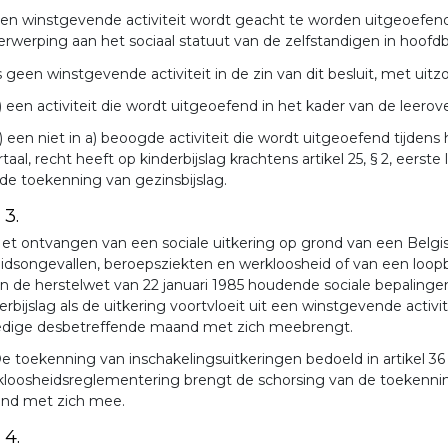
en winstgevende activiteit wordt geacht te worden uitgeoefen
rwerping aan het sociaal statuut van de zelfstandigen in hoof
s geen winstgevende activiteit in de zin van dit besluit, met uitz
) een activiteit die wordt uitgeoefend in het kader van de leero
) een niet in a) beoogde activiteit die wordt uitgeoefend tijden
taal, recht heeft op kinderbijslag krachtens artikel 25, § 2, eerste 
de toekenning van gezinsbijslag.
 3.
et ontvangen van een sociale uitkering op grond van een Belgisch
idsongevallen, beroepsziekten en werkloosheid of van een loopb
an de herstelwet van 22 januari 1985 houdende sociale bepalinge
erbijslag als de uitkering voortvloeit uit een winstgevende activi
ledige desbetreffende maand met zich meebrengt.
e toekenning van inschakelingsuitkeringen bedoeld in artikel 36
loosheidsreglementering brengt de schorsing van de toekenning
nd met zich mee.
 4.