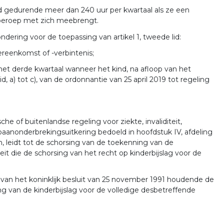
d gedurende meer dan 240 uur per kwartaal als ze een
dberoep met zich meebrengt.
ondering voor de toepassing van artikel 1, tweede lid:
vereenkomst of -verbintenis;
s het derde kwartaal wanneer het kind, na afloop van het
lid, a) tot c), van de ordonnantie van 25 april 2019 tot regeling
e of buitenlandse regeling voor ziekte, invaliditeit,
aanonderbrekingsuitkering bedoeld in hoofdstuk IV, afdeling
n, leidt tot de schorsing van de toekenning van de
teit die de schorsing van het recht op kinderbijslag voor de
 van het koninklijk besluit van 25 november 1991 houdende de
 van de kinderbijslag voor de volledige desbetreffende