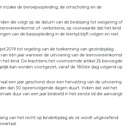
en inzake de beroepsopleiding, de omscholing en de
den die volgt op de datum van de beslissing tot weigering of
eerovereenkomst of -verbintenis, op voorwaarde dat het kind
gen van de basisopleiding in de leertijd blijft volgen en niet
ril 2019 tot regeling van de toekenning van gezinsbijslag
 van één jaar wanneer de uitvoering van de leerovereenkomst
n het kind. De krachtens het voornoemde artikel 26 bevoegde
lijk kan worden voortgezet, vanaf de 180ste dag volgend op
aal een jaar geschorst door een hervatting van de uitvoering
nder dan 30 opeenvolgende dagen duurt. Indien dat wel het
ximale duur van een jaar bedoeld in het eerste lid die aanvangt
sing van het recht op kinderbijslag als ze wordt uitgeoefend
kwartaal.