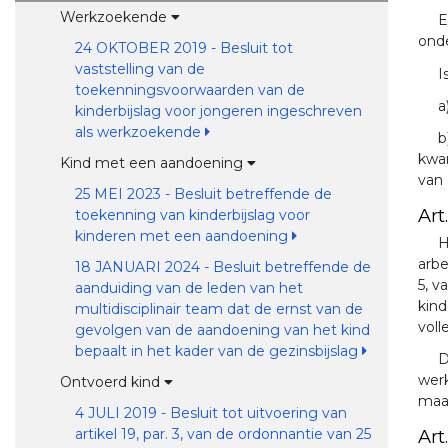
Werkzoekende
E
onde
24 OKTOBER 2019 - Besluit tot
vaststelling van de
I
toekenningsvoorwaarden van de
a
kinderbijslag voor jongeren ingeschreven
als werkzoekende
b
kwar
Kind met een aandoening
van 
25 MEI 2023 - Besluit betreffende de
Art.
toekenning van kinderbijslag voor
kinderen met een aandoening
H
arbe
18 JANUARI 2024 - Besluit betreffende de
5, v
aanduiding van de leden van het
kind
multidisciplinair team dat de ernst van de
vol
gevolgen van de aandoening van het kind
bepaalt in het kader van de gezinsbijslag
D
werk
Ontvoerd kind
maa
4 JULI 2019 - Besluit tot uitvoering van
artikel 19, par. 3, van de ordonnantie van 25
Art.