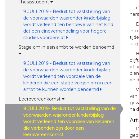
Thesisstudent
c
9 JULI 2019 - Besluit tot vaststelling van
her
de voorwaarden waaronder kinderbijslag
D
wordt verleend ten behoeve van het kind
intr
dat een eindverhandeling voor hogere
tijd
studies voorbereidt
uitg
Stage om in een ambt te worden benoemd
B
blij
9 JULI 2019 - Besluit tot vaststelling van
of -
de voorwaarden waaronder kinderbijslag
die
wordt verleend ten voordele van de
de d
kinderen die een stage volgen om in een
ambt te kunnen worden benoemd
V
van 
Leerovereenkomst
geva
9 JULI 2019- Besluit tot vaststelling van de
na d
voorwaarden waaronder kinderbijslag
Art.
wordt verleend ten voordele van kinderen
die verbonden zijn door een
D
leerovereenkomst
gedu