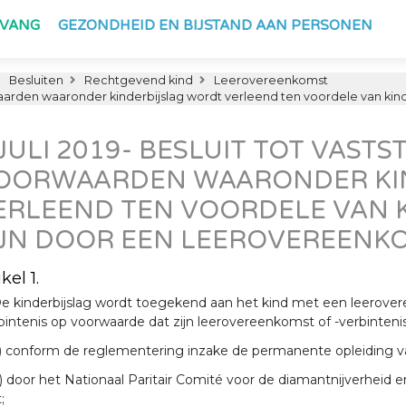
PVANG
GEZONDHEID EN BIJSTAND AAN PERSONEN
Besluiten
Rechtgevend kind
Leerovereenkomst
oorwaarden waaronder kinderbijslag wordt verleend ten voordele van k
 JULI 2019- BESLUIT TOT VAST
OORWAARDEN WAARONDER KI
ERLEEND TEN VOORDELE VAN 
IJN DOOR EEN LEEROVEREENK
kel 1.
e kinderbijslag wordt toegekend aan het kind met een leerove
bintenis op voorwaarde dat zijn leerovereenkomst of -verbinteni
) conform de reglementering inzake de permanente opleiding 
) door het Nationaal Paritair Comité voor de diamantnijverheid 
;