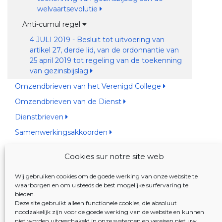
welvaartsevolutie
Anti-cumul regel
4 JULI 2019 - Besluit tot uitvoering van
artikel 27, derde lid, van de ordonnantie van
25 april 2019 tot regeling van de toekenning
van gezinsbijslag
Omzendbrieven van het Verenigd College
Omzendbrieven van de Dienst
Dienstbrieven
Samenwerkingsakkoorden
Cookies sur notre site web
JUSTEL DATABANK
Wij gebruiken cookies om de goede werking van onze website te
9 JULI 2019. - Besluit van het Verenigd College
waarborgen en om u steeds de best mogelijke surfervaring te
bieden.
van de Gemeenschappelijke
Deze site gebruikt alleen functionele cookies, die absoluut
Gemeenschapscommissie tot vaststelling van de
noodzakelijk zijn voor de goede werking van de website en kunnen
voorwaarden waaronder kinderbijslag wordt
niet worden uitgeschakeld in onze systemen en vereisen niet uw