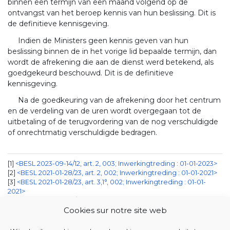
binnen een termijn van een maand volgend op de
ontvangst van het beroep kennis van hun beslissing. Dit is
de definitieve kennisgeving.
Indien de Ministers geen kennis geven van hun
beslissing binnen de in het vorige lid bepaalde termijn, dan
wordt de afrekening die aan de dienst werd betekend, als
goedgekeurd beschouwd. Dit is de definitieve
kennisgeving.
Na de goedkeuring van de afrekening door het centrum
en de verdeling van de uren wordt overgegaan tot de
uitbetaling of de terugvordering van de nog verschuldigde
of onrechtmatig verschuldigde bedragen.
1
<BESL 2023-09-14/12, art. 2, 003; Inwerkingtreding : 01-01-2023>
2
<BESL 2021-01-28/23, art. 2, 002; Inwerkingtreding : 01-01-2021>
3
<BESL 2021-01-28/23, art. 3,1°, 002; Inwerkingtreding : 01-01-
2021>
4
<BESL 2023-09-14/12, art. 1, 003; Inwerkingtreding : 01-01-2023>
Cookies sur notre site web
JUSTEL DATABANK