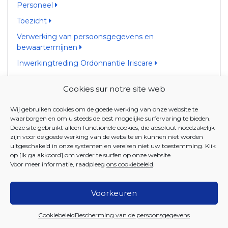
Personeel
Toezicht
Verwerking van persoonsgegevens en
bewaartermijnen
Inwerkingtreding Ordonnantie Iriscare
Codex openbare financiën
Cookies sur notre site web
ALGEMENE BEPALINGEN
Wij gebruiken cookies om de goede werking van onze website te
waarborgen en om u steeds de best mogelijke surfervaring te bieden.
23 MAART 2017 - Ordonnantie houdende de oprichting
Deze site gebruikt alleen functionele cookies, die absoluut noodzakelijk
van de bicommunautaire Dienst voor Gezondheid,
zijn voor de goede werking van de website en kunnen niet worden
uitgeschakeld in onze systemen en vereisen niet uw toestemming. Klik
Bijstand aan Personen en Gezinsbijslag
op [Ik ga akkoord] om verder te surfen op onze website.
Voor meer informatie, raadpleeg
ons cookiebeleid
.
Voorkeuren
2026 Iriscare
Cookiebeleid
Bescherming van de persoonsgegevens