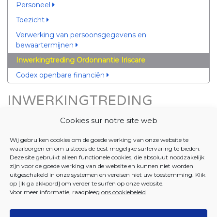
Personeel
Toezicht
Verwerking van persoonsgegevens en
bewaartermijnen
Inwerkingtreding Ordonnantie Iriscare
Codex openbare financiën
INWERKINGTREDING
ORDONNANTIE IRISCARE
Cookies sur notre site web
21 MAART 2018 - Besluit tot vaststelling van de datum
Wij gebruiken cookies om de goede werking van onze website te
van inwerkingtreding van de ordonnantie van 23 maart
waarborgen en om u steeds de best mogelijke surfervaring te bieden.
2017 houdende de oprichting van de bicommunautaire
Deze site gebruikt alleen functionele cookies, die absoluut noodzakelijk
Dienst voor Gezondheid, Bijstand aan personen en
zijn voor de goede werking van de website en kunnen niet worden
uitgeschakeld in onze systemen en vereisen niet uw toestemming. Klik
Gezinsbijslag, en van de maatschappelijke zetel van de
op [Ik ga akkoord] om verder te surfen op onze website.
bicommunautaire Dienst voor Gezondheid, Bijstand
Voor meer informatie, raadpleeg
ons cookiebeleid
.
aan personen en Gezinsbijslag