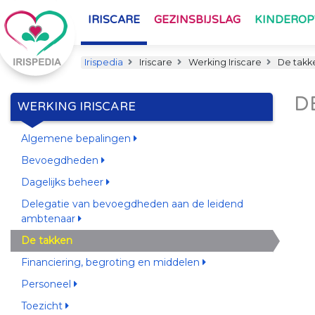
IRISCARE
GEZINSBIJSLAG
KINDERO
Irispedia
Iriscare
Werking Iriscare
De takk
D
WERKING IRISCARE
Algemene bepalingen
Bevoegdheden
Dagelijks beheer
Delegatie van bevoegdheden aan de leidend
ambtenaar
De takken
Financiering, begroting en middelen
Personeel
Toezicht