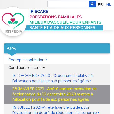
FR
NL
IRISCARE
PRESTATIONS FAMILIALES
MILIEUX D'ACCUEIL POUR ENFANTS
SANTÉ ET AIDE AUX PERSONNES
APA
Champ d'application
Conditions d'octroi
10 DECEMBRE 2020 - Ordonnance relative à
l'allocation pour l'aide aux personnes âgées
28 JANVIER 2021 - Arrêté portant exécution de
l'ordonnance du 10 décembre 2020 relative à
l'allocation pour l'aide aux personnes âgées
19 JUILLET 2021-Arrêté fixant le guide pour
l'évaluation du degré de réduction d'autonomie