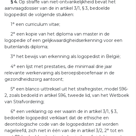
§ 4.
Op straffe van niet-ontvankelijkheid bevat het
aanvraagdossier van de in artikel 3/1, § 3, bedoelde
logopedist de volgende stukken:
1° een curriculum vitae;
2° een kopie van het diploma van master in de
logopedie of een gelijkwaardigheidserkenning voor een
buitenlands diploma;
3° het bewijs van erkenning als logopedist in België;
4° een lijst met prestaties, die minimaal drie jaar
relevante werkervaring als beroepsbeoefenaar in de
gezondheidszorg aantoont;
5° een blanco uittreksel uit het strafregister, model 596-
2, zoals bedoeld in artikel 596, tweede lid, van het Wetboek
van Strafvordering;
6° een verklaring op eer waarin de in artikel 3/1, § 3,
bedoelde logopedist verklaart dat de ethische en
deontologische code van de logopedisten zal worden
nageleefd, zich niet in één van de in artikel 3/2, 2° tot en