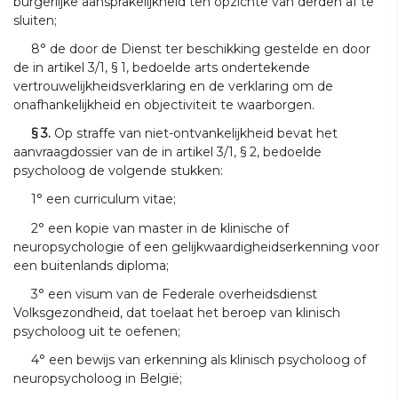
burgerlijke aansprakelijkheid ten opzichte van derden af te
sluiten;
8° de door de Dienst ter beschikking gestelde en door
de in artikel 3/1, § 1, bedoelde arts ondertekende
vertrouwelijkheidsverklaring en de verklaring om de
onafhankelijkheid en objectiviteit te waarborgen.
§ 3.
Op straffe van niet-ontvankelijkheid bevat het
aanvraagdossier van de in artikel 3/1, § 2, bedoelde
psycholoog de volgende stukken:
1° een curriculum vitae;
2° een kopie van master in de klinische of
neuropsychologie of een gelijkwaardigheidserkenning voor
een buitenlands diploma;
3° een visum van de Federale overheidsdienst
Volksgezondheid, dat toelaat het beroep van klinisch
psycholoog uit te oefenen;
4° een bewijs van erkenning als klinisch psycholoog of
neuropsycholoog in België;