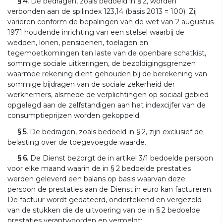
§ 4.
De bedragen, zoals bedoeld in § 2, worden
verbonden aan de spilindex 123,14 (basis 2013 = 100). Zij
variëren conform de bepalingen van de wet van 2 augustus
1971 houdende inrichting van een stelsel waarbij de
wedden, lonen, pensioenen, toelagen en
tegemoetkomingen ten laste van de openbare schatkist,
sommige sociale uitkeringen, de bezoldigingsgrenzen
waarmee rekening dient gehouden bij de berekening van
sommige bijdragen van de sociale zekerheid der
werknemers, alsmede de verplichtingen op sociaal gebied
opgelegd aan de zelfstandigen aan het indexcijfer van de
consumptieprijzen worden gekoppeld.
§ 5.
De bedragen, zoals bedoeld in § 2, zijn exclusief de
belasting over de toegevoegde waarde.
§ 6.
De Dienst bezorgt de in artikel 3/1 bedoelde persoon
voor elke maand waarin de in § 2 bedoelde prestaties
werden geleverd een balans op basis waarvan deze
persoon de prestaties aan de Dienst in euro kan factureren.
De factuur wordt gedateerd, ondertekend en vergezeld
van de stukken die de uitvoering van de in § 2 bedoelde
prestaties verantwoorden en vermeldt: