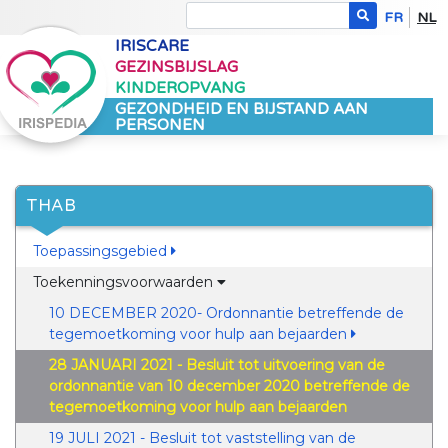
FR
NL
IRISCARE
GEZINSBIJSLAG
KINDEROPVANG
GEZONDHEID EN BIJSTAND AAN
PERSONEN
THAB
Toepassingsgebied
Toekenningsvoorwaarden
10 DECEMBER 2020- Ordonnantie betreffende de
tegemoetkoming voor hulp aan bejaarden
28 JANUARI 2021 - Besluit tot uitvoering van de
ordonnantie van 10 december 2020 betreffende de
tegemoetkoming voor hulp aan bejaarden
19 JULI 2021 - Besluit tot vaststelling van de