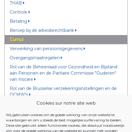
THAB
Controle
Betaling
Beroep bij de arbeidsrechtbank
Cumul
Verwerking van persoonsgegevens
Overgangsmaatregelen
Rol van de Beheerraad voor Gezondheid en Bijstand
aan Personen en de Paritaire Commissie "Ouderen"
van Iriscare
Rol van de Brusselse verzekeringsinstellingen en de
OCMW's
Cookies sur notre site web
CUMUL
Wij gebruiken cookies om de goede werking van onze website te
waarborgen en om u steeds de best mogelijke surfervaring te bieden.
10 DECEMBER 2020 - Ordonnantie betreffende de
Deze site gebruikt alleen functionele cookies, die absoluut noodzakelijk
tegemoetkoming voor hulp aan bejaarden
zijn voor de goede werking van de website en kunnen niet worden