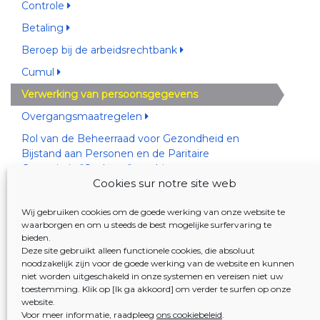
Controle
Betaling
Beroep bij de arbeidsrechtbank
Cumul
Verwerking van persoonsgegevens
Overgangsmaatregelen
Rol van de Beheerraad voor Gezondheid en
Bijstand aan Personen en de Paritaire
Commissie "Ouderen" van Iriscare
Cookies sur notre site web
Rol van de Brusselse verzekeringsinstellingen en
de OCMW's
Wij gebruiken cookies om de goede werking van onze website te
waarborgen en om u steeds de best mogelijke surfervaring te
bieden.
Deze site gebruikt alleen functionele cookies, die absoluut
noodzakelijk zijn voor de goede werking van de website en kunnen
niet worden uitgeschakeld in onze systemen en vereisen niet uw
toestemming. Klik op [Ik ga akkoord] om verder te surfen op onze
website.
Voor meer informatie, raadpleeg
ons cookiebeleid
.