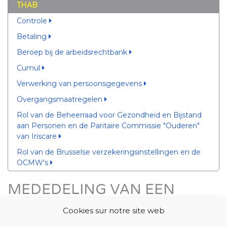
THAB
Controle
Betaling
Beroep bij de arbeidsrechtbank
Cumul
Verwerking van persoonsgegevens
Overgangsmaatregelen
Rol van de Beheerraad voor Gezondheid en Bijstand
aan Personen en de Paritaire Commissie "Ouderen"
van Iriscare
Rol van de Brusselse verzekeringsinstellingen en de
OCMW's
MEDEDELING VAN EEN
WIJZIGING MET IMPACT OP
Cookies sur notre site web
DE THAB