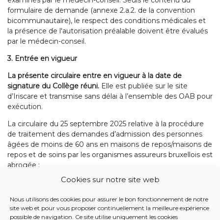
examinés par le médecin-conseil. Seuls le contenu du
formulaire de demande (annexe 2.a.2. de la convention
bicommunautaire), le respect des conditions médicales et
la présence de l'autorisation préalable doivent être évalués
par le médecin-conseil.
3. Entrée en vigueur
La présente circulaire entre en vigueur à la date de
signature du Collège réuni.
Elle est publiée sur le site
d’Iriscare et transmise sans délai à l’ensemble des OAB pour
exécution.
La circulaire du 25 septembre 2025 relative à la procédure
de traitement des demandes d’admission des personnes
âgées de moins de 60 ans en maisons de repos/maisons de
repos et de soins par les organismes assureurs bruxellois est
abrogée ;
Cookies sur notre site web
Pour le Collège réuni,
Les Ministres compétents pour la santé et l’aide aux
Nous utilisons des cookies pour assurer le bon fonctionnement de notre
site web et pour vous proposer continuellement la meilleure expérience
personnes,
possible de navigation. Ce site utilise uniquement les cookies