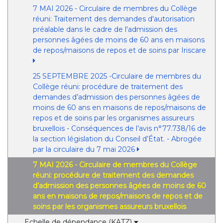
7 MAI 2026 - Circulaire de membres du Collège
réuni: Traitement des demandes d'autorisation
préalable dans le cadre de l'admission des
personnes âgées de moins de 60 ans en maisons
de repos/maisons de repos et de soins par Iriscare
25 SEPTEMBRE 2025 -Circulaire de membres du
Collège réuni: procédure de traitement des
demandes d’admission des personnes âgées de
moins de 60 ans en maisons de repos/maisons de
repos et de soins par les organismes assureurs
bruxellois - Conséquences de l’avis n°77.738/16 de
la section législation du Conseil d’État. - Abrogée
par la circulaire du 7 mai 2026
7 MAI 2026 - Circulaire de membres du Collège
réuni: procédure de traitement des demandes
d’admission des personnes âgées de moins de 60
ans en maisons de repos/maisons de repos et de
soins par les organismes assureurs bruxellois
Echelle de dépendance (KATZ)