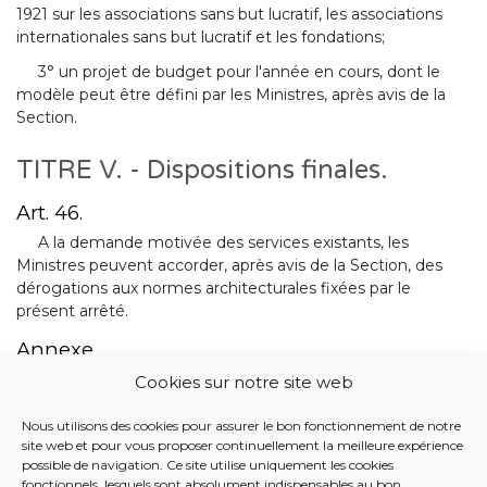
1921 sur les associations sans but lucratif, les associations
internationales sans but lucratif et les fondations;
3° un projet de budget pour l'année en cours, dont le
modèle peut être défini par les Ministres, après avis de la
Section.
TITRE V. - Dispositions finales.
Art. 46.
A la demande motivée des services existants, les
Ministres peuvent accorder, après avis de la Section, des
dérogations aux normes architecturales fixées par le
présent arrêté.
Annexe
Annexe II: Statut
Cookies sur notre site web
Nous utilisons des cookies pour assurer le bon fonctionnement de notre
BANQUE DE DONNÉES JUSTEL
site web et pour vous proposer continuellement la meilleure expérience
possible de navigation. Ce site utilise uniquement les cookies
25 OCTOBRE 2007. - Arrêté du Collège réuni relatif à
fonctionnels, lesquels sont absolument indispensables au bon