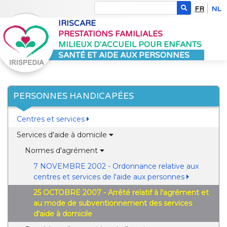
FR
NL
IRISCARE
PRESTATIONS FAMILIALES
MILIEUX D'ACCUEIL POUR ENFANTS
SANTÉ ET AIDE AUX PERSONNES
PERSONNES HANDICAPÉES
Centres et services
Services d'aide à domicile
Normes d'agrément
7 NOVEMBRE 2002 - Ordonnance relative aux
centres et services de l'aide aux personnes
25 OCTOBRE 2007 - Arrêté relatif à l'agrément et
au mode de subventionnement des services
d'aide à domicile