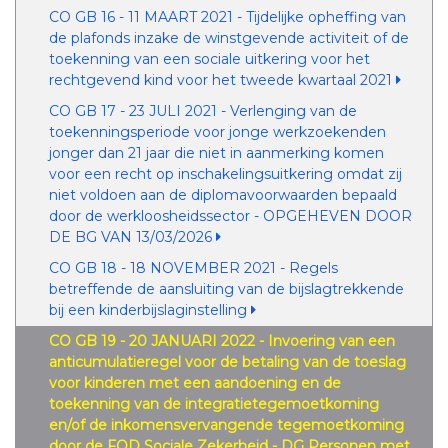
CO GB 16 - 11 MAART 2021 - Tijdelijke opheffing van
de plafonds inzake de winstgevende activiteit of de
toekenning van een sociale uitkering voor het
rechtgevend kind voor het tweede kwartaal 2021
CO GB 17 - 23 JULI 2021 - Verlenging van de
toekenningsperiode voor jonge werkzoekenden
jonger dan 21 jaar die niet in aanmerking komen
voor een recht op inschakelingsuitkering omdat zij
niet voldoen aan de diplomavoorwaarden bepaald
door de werkloosheidssector - OPGEHEVEN DOOR
DE BG VAN 13/03/2026
CO GB 18 - 18 NOVEMBER 2021 - Regels
betreffende de aansluiting van de bijslagtrekkende
bij een kinderbijslaginstelling
CO GB 19 - 20 JANUARI 2022 - Invoering van een
anticumulatieregel voor de betaling van de toeslag
voor kinderen met een aandoening en de
toekenning van de integratietegemoetkoming
en/of de inkomensvervangende tegemoetkoming
door de FOD Sociale Zekerheid - DG Personen met