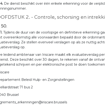
 4.
De dienst beschikt over één enkele erkenning voor de verpl
enningsnummer.
OFDSTUK 2. - Controle, schorsing en intrekk
. 50.
 1.
Tijdens de duur van de voorlopige en definitieve erkenning g
t overeenkomstig alle voorwaarden bepaald door de ordonnantie e
uatieverslag. Ze stellen evenveel verslagen op als ze nuttig ach
uatieverslag op.
e leidend ambtenaar van Iriscare maakt elk evaluatieverslag pe
ienst. Deze beschikt over 30 dagen, te rekenen vanaf de ontva
etekend schrijven en per elektronische post te doen toekomen,
riscare
epartement Beleid Hulp- en Zorginstellingen
elliardstraat 71 bus 2
040 Brussel
grements_erkenningen@iriscare.brussels