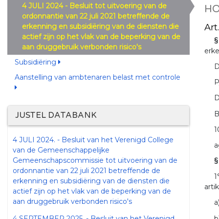
4 JULI 2024 - Besluit tot uitvoering van de
HO
ordonnantie van 22 juli 2021 betreffende de
Art
erkenning en subsidiëring van de diensten die
actief zijn op het vlak van de beperking van de
§
aan druggebruik verbonden risico's
erke
Subsidiëring
D
Aanstelling van ambtenaren belast met controle
P
D
B
JUSTEL DATABANK
1
4 JULI 2024. - Besluit van het Verenigd College
a
van de Gemeenschappelijke
Gemeenschapscommissie tot uitvoering van de
§
ordonnantie van 22 juli 2021 betreffende de
1
erkenning en subsidiëring van de diensten die
arti
actief zijn op het vlak van de beperking van de
aan druggebruik verbonden risico's
a
b
4 SEPTEMBER 2025. - Besluit van het Verenigd