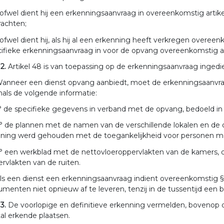
 ofwel dient hij een erkenningsaanvraag in overeenkomstig artikel 
rachten;
 ofwel dient hij, als hij al een erkenning heeft verkregen overee
ifieke erkenningsaanvraag in voor de opvang overeenkomstig art
 2.
Artikel 48 is van toepassing op de erkenningsaanvraag ingedi
anneer een dienst opvang aanbiedt, moet de erkenningsaanvraag
als de volgende informatie:
° de specifieke gegevens in verband met de opvang, bedoeld in ar
° de plannen met de namen van de verschillende lokalen en de o
ening werd gehouden met de toegankelijkheid voor personen met
° een werkblad met de nettovloeroppervlakten van de kamers
rvlakten van de ruiten.
ls een dienst een erkenningsaanvraag indient overeenkomstig § 1, 
menten niet opnieuw af te leveren, tenzij in de tussentijd een be
 3.
De voorlopige en definitieve erkenning vermelden, bovenop d
al erkende plaatsen.