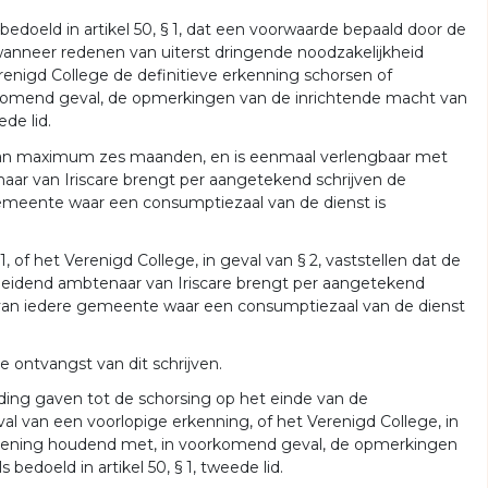
edoeld in artikel 50, § 1, dat een voorwaarde bepaald door de
 wanneer redenen van uiterst dringende noodzakelijkheid
renigd College de definitieve erkenning schorsen of
orkomend geval, de opmerkingen van de inrichtende macht van
ede lid.
n van maximum zes maanden, en is eenmaal verlengbaar met
r van Iriscare brengt per aangetekend schrijven de
emeente waar een consumptiezaal van de dienst is
 of het Verenigd College, in geval van § 2, vaststellen dat de
 leidend ambtenaar van Iriscare brengt per aangetekend
 van iedere gemeente waar een consumptiezaal van de dienst
e ontvangst van dit schrijven.
iding gaven tot de schorsing op het einde van de
val van een voorlopige erkenning, of het Verenigd College, in
 rekening houdend met, in voorkomend geval, de opmerkingen
bedoeld in artikel 50, § 1, tweede lid.