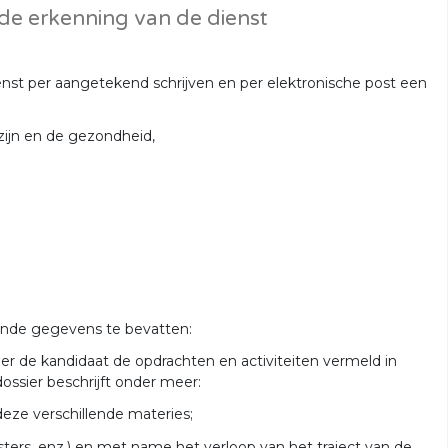
e erkenning van de dienst
st per aangetekend schrijven en per elektronische post een
zijn en de gezondheid,
gende gegevens te bevatten:
er de kandidaat de opdrachten en activiteiten vermeld in
dossier beschrijft onder meer:
deze verschillende materies;
sters, enz.) en met name het verloop van het traject van de