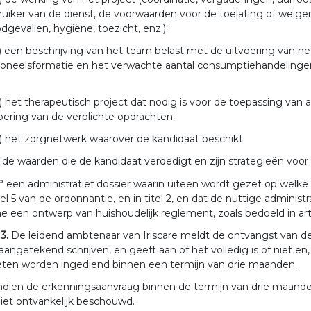
uiker van de dienst, de voorwaarden voor de toelating of weiger
dgevallen, hygiëne, toezicht, enz.);
) een beschrijving van het team belast met de uitvoering van h
oneelsformatie en het verwachte aantal consumptiehandelingen o
) het therapeutisch project dat nodig is voor de toepassing van art
oering van de verplichte opdrachten;
) het zorgnetwerk waarover de kandidaat beschikt;
) de waarden die de kandidaat verdedigt en zijn strategieën vo
° een administratief dossier waarin uiteen wordt gezet op welk
kel 5 van de ordonnantie, en in titel 2, en dat de nuttige admin
 een ontwerp van huishoudelijk reglement, zoals bedoeld in arti
 3.
De leidend ambtenaar van Iriscare meldt de ontvangst van d
aangetekend schrijven, en geeft aan of het volledig is of niet
ten worden ingediend binnen een termijn van drie maanden.
ndien de erkenningsaanvraag binnen de termijn van drie maanden,
niet ontvankelijk beschouwd.