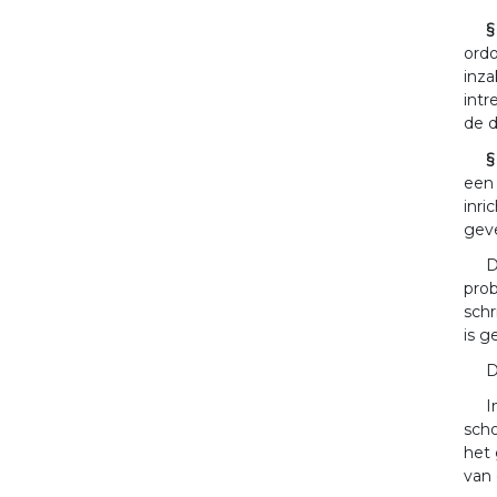
§
ordo
inza
intr
de d
§
een
inri
geve
D
prob
schr
is g
D
I
scho
het 
van 