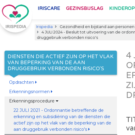
IRISCARE
GEZINSBIJSLAG
KINDERO
Irispedia
Gezondheid en bijstand aan personen
4 JULI 2024 - Besluit tot uitvoering van de ordon
druggebruik verbonden risico's
4
DIENSTEN DIE ACTIEF ZIJN OP HET VLAK
VAN BEPERKING VAN DE AAN
O
DRUGGEBRUIK VERBONDEN RISICO'S
E
Opdrachten
Z
Erkenningsnormen
D
Erkenningsprocedure
22 JULI 2021 - Ordonnantie betreffende de
erkenning en subsidiëring van de diensten die
TI
actief zijn op het vlak van de beperking van de
va
aan druggebruik verbonden risico's