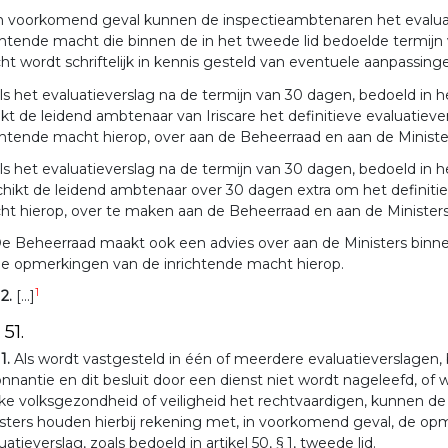
n voorkomend geval kunnen de inspectieambtenaren het evalua
chtende macht die binnen de in het tweede lid bedoelde termijn 
t wordt schriftelijk in kennis gesteld van eventuele aanpassing
ls het evaluatieverslag na de termijn van 30 dagen, bedoeld in h
t de leidend ambtenaar van Iriscare het definitieve evaluatiev
chtende macht hierop, over aan de Beheerraad en aan de Ministe
ls het evaluatieverslag na de termijn van 30 dagen, bedoeld in h
hikt de leidend ambtenaar over 30 dagen extra om het definiti
t hierop, over te maken aan de Beheerraad en aan de Ministers
e Beheerraad maakt ook een advies over aan de Ministers binne
de opmerkingen van de inrichtende macht hierop.
1
 2.
[...]
 51.
 1.
Als wordt vastgesteld in één of meerdere evaluatieverslagen, b
nnantie en dit besluit door een dienst niet wordt nageleefd, of
ke volksgezondheid of veiligheid het rechtvaardigen, kunnen de
sters houden hierbij rekening met, in voorkomend geval, de op
uatieverslag, zoals bedoeld in artikel 50, § 1, tweede lid.