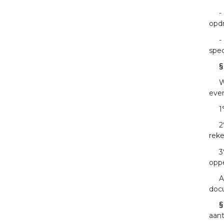
-
opd
-
spec
§
W
even
1
2
rek
3
oppe
A
docu
§
aant