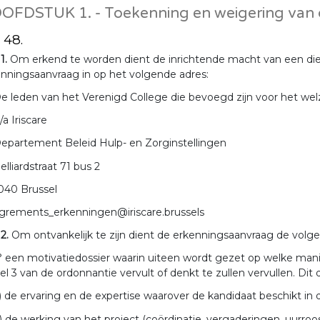
OFDSTUK 1. - Toekenning en weigering van d
. 48.
 1.
Om erkend te worden dient de inrichtende macht van een dien
nningsaanvraag in op het volgende adres:
e leden van het Verenigd College die bevoegd zijn voor het wel
/a Iriscare
epartement Beleid Hulp- en Zorginstellingen
elliardstraat 71 bus 2
040 Brussel
grements_erkenningen@iriscare.brussels
 2.
Om ontvankelijk te zijn dient de erkenningsaanvraag de vol
° een motivatiedossier waarin uiteen wordt gezet op welke mani
kel 3 van de ordonnantie vervult of denkt te zullen vervullen. Dit 
) de ervaring en de expertise waarover de kandidaat beschikt in 
) de werking van het project (coördinatie, vergaderingen, uurroo