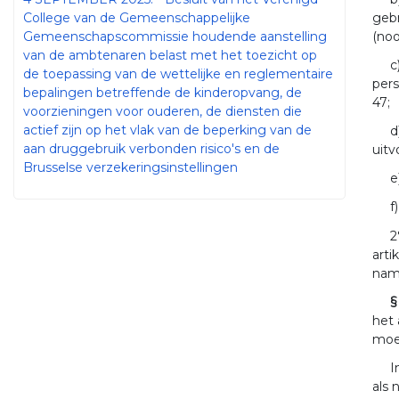
gebr
College van de Gemeenschappelijke
(noo
Gemeenschapscommissie houdende aanstelling
van de ambtenaren belast met het toezicht op
c
de toepassing van de wettelijke en reglementaire
pers
bepalingen betreffende de kinderopvang, de
47;
voorzieningen voor ouderen, de diensten die
actief zijn op het vlak van de beperking van de
d
aan druggebruik verbonden risico's en de
uitv
Brusselse verzekeringsinstellingen
e
f
2
arti
name
§
het 
moe
I
als 