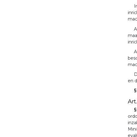
I
inri
mach
A
maak
inri
A
besc
mach
D
en 
§
Art.
§
ordo
inza
Mini
eval