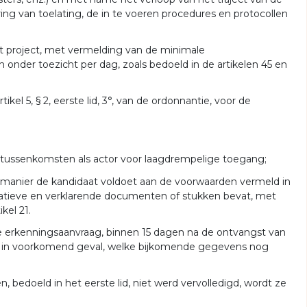
ing van toelating, de in te voeren procedures en protocollen
et project, met vermelding van de minimale
nder toezicht per dag, zoals bedoeld in de artikelen 45 en
ikel 5, § 2, eerste lid, 3°, van de ordonnantie, voor de
or tussenkomsten als actor voor laagdrempelige toegang;
e manier de kandidaat voldoet aan de voorwaarden vermeld in
istratieve en verklarende documenten of stukken bevat, met
kel 21.
e erkenningsaanvraag, binnen 15 dagen na de ontvangst van
 en, in voorkomend geval, welke bijkomende gegevens nog
 bedoeld in het eerste lid, niet werd vervolledigd, wordt ze