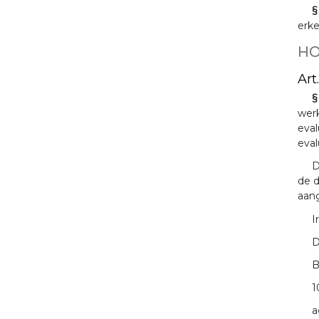
§
erk
HO
Art
§
werk
eval
eval
D
de d
aang
I
D
B
1
a