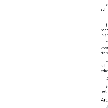
§
schr
D
§
met 
in ar
D
voor
dien
U
schr
erke
D
§
het 
Art
§