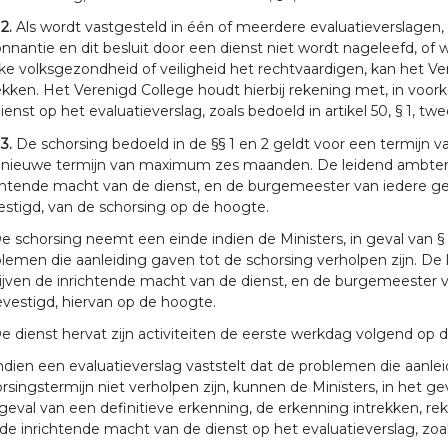
 2.
Als wordt vastgesteld in één of meerdere evaluatieverslagen, b
nnantie en dit besluit door een dienst niet wordt nageleefd, of
ke volksgezondheid of veiligheid het rechtvaardigen, kan het Ve
ekken. Het Verenigd College houdt hierbij rekening met, in vo
ienst op het evaluatieverslag, zoals bedoeld in artikel 50, § 1, twe
 3.
De schorsing bedoeld in de §§ 1 en 2 geldt voor een termij
 nieuwe termijn van maximum zes maanden. De leidend ambtenaa
chtende macht van de dienst, en de burgemeester van iedere g
stigd, van de schorsing op de hoogte.
e schorsing neemt een einde indien de Ministers, in geval van § 1,
lemen die aanleiding gaven tot de schorsing verholpen zijn. De
ijven de inrichtende macht van de dienst, en de burgemeester
evestigd, hiervan op de hoogte.
e dienst hervat zijn activiteiten de eerste werkdag volgend op d
ndien een evaluatieverslag vaststelt dat de problemen die aanle
rsingstermijn niet verholpen zijn, kunnen de Ministers, in het ge
geval van een definitieve erkenning, de erkenning intrekken,
de inrichtende macht van de dienst op het evaluatieverslag, zoals 