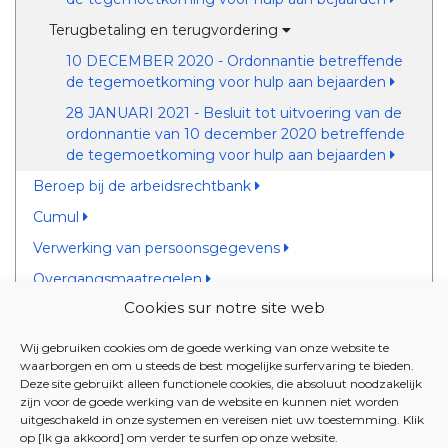
Terugbetaling en terugvordering
10 DECEMBER 2020 - Ordonnantie betreffende
de tegemoetkoming voor hulp aan bejaarden
28 JANUARI 2021 - Besluit tot uitvoering van de
ordonnantie van 10 december 2020 betreffende
de tegemoetkoming voor hulp aan bejaarden
Beroep bij de arbeidsrechtbank
Cumul
Verwerking van persoonsgegevens
Overgangsmaatregelen
Cookies sur notre site web
Rol van de Beheerraad voor Gezondheid en Bijstand
aan Personen en de Paritaire Commissie "Ouderen"
Wij gebruiken cookies om de goede werking van onze website te
van Iriscare
waarborgen en om u steeds de best mogelijke surfervaring te bieden.
Rol van de Brusselse verzekeringsinstellingen en de
Deze site gebruikt alleen functionele cookies, die absoluut noodzakelijk
zijn voor de goede werking van de website en kunnen niet worden
OCMW's
uitgeschakeld in onze systemen en vereisen niet uw toestemming. Klik
op [Ik ga akkoord] om verder te surfen op onze website.