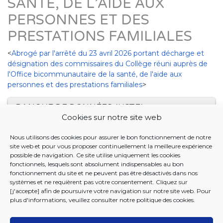
SANTÉ, DE L’AIDE AUX
PERSONNES ET DES
PRESTATIONS FAMILIALES
<
Abrogé par l'arrêté du 23 avril 2026 portant décharge et
désignation des commissaires du Collège réuni auprès de
l'Office bicommunautaire de la santé, de l'aide aux
personnes et des prestations familiales
>
BANQUE DE DONNÉES JUSTEL
Cookies sur notre site web
23 JANVIER 2025. - Arrêté du Collège réuni de la
Nous utilisons des cookies pour assurer le bon fonctionnement de notre
Commission communautaire commune portant
site web et pour vous proposer continuellement la meilleure expérience
démission et nomination de deux commissaires du
possible de navigation. Ce site utilise uniquement les cookies
Collège réuni auprès de l'Office bicommunautaire de la
fonctionnels, lesquels sont absolument indispensables au bon
fonctionnement du site et ne peuvent pas être désactivés dans nos
santé, de l'aide aux personnes et des prestations
systèmes et ne requièrent pas votre consentement. Cliquez sur
familiales
[j'accepte] afin de poursuivre votre navigation sur notre site web. Pour
plus d'informations, veuillez consulter notre
politique des cookies
.