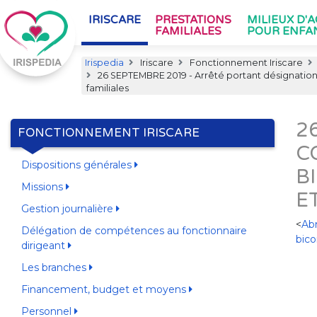
IRISCARE
PRESTATIONS
MILIEUX D'
FAMILIALES
POUR ENFA
Irispedia
Iriscare
Fonctionnement Iriscare
26 SEPTEMBRE 2019 - Arrêté portant désignation 
familiales
2
FONCTIONNEMENT IRISCARE
C
Dispositions générales
B
Missions
E
Gestion journalière
<
Abr
Délégation de compétences au fonctionnaire
bico
dirigeant
Les branches
Financement, budget et moyens
Personnel