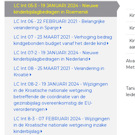
LC Int 05-3 - 19 JANUARI 2024 - Nieuwe
kinderbijslagbedragen in Roemenië
Ki
LC Int 06 - 22 FEBRUARI 2021 - Belangrijke
verandering in Spanje
Ki
LC Int 07 - 23 MAART 2021 - Verhoging bedrag
Ki
kindgebonden budget vanaf het derde kind
aa
LC Int 07-2 - 19 JANUARI 2024 - Nieuwe
kinderbijslagbedragen in Nederland
Alv
Met 
LC Int 08 - 25 MAART 2021 - Verandering in
Kroatië
LC Int 08-2 - 19 JANUARI 2024 - Wijzigingen
Tan
in de Kroatische nationale wetgeving
lei
betreffende de coördinatie van de
gezinsbijslag overeenkomstig de EU-
verordeningen
LC Int 8-3 - 07 FEBRUARI 2024 - Wijzigingen
in de Kroatische nationale wetgeving inzake
kinderbijslag