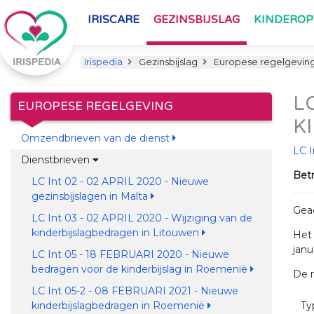
IRISCARE
GEZINSBIJSLAG
KINDERO
Irispedia
Gezinsbijslag
Europese regelgevin
L
EUROPESE REGELGEVING
K
Omzendbrieven van de dienst
LC I
Dienstbrieven
Betr
LC Int 02 - 02 APRIL 2020 - Nieuwe
gezinsbijslagen in Malta
Gea
LC Int 03 - 02 APRIL 2020 - Wijziging van de
kinderbijslagbedragen in Litouwen
Het 
janu
LC Int 05 - 18 FEBRUARI 2020 - Nieuwe
bedragen voor de kinderbijslag in Roemenië
De n
LC Int 05-2 - 08 FEBRUARI 2021 - Nieuwe
kinderbijslagbedragen in Roemenië
Ty