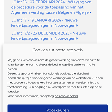
LC Int 16 - 07 FEBRUARI 2024 - Wijziging van
de procedure voor de toepassing van het
Algemeen Verdrag tussen België en Algerije
LC Int 17 - 19 JANUARI 2024 - Nieuwe
kinderbijslagbedragen in Noorwegen
LC Int 17/2 - 23 DECEMBER 2025 - Nieuwe
kinderbijslagbedragen in Noorwegen
LC Int 18 - 17 SEPTEMBER 2024 - Wezenlijke
Cookies sur notre site web
wijzigingen in het repertorium van de
instellingen in Frankrijk
Wij gebruiken cookies om de goede werking van onze website te
LC Int 19 - 13 JUNI 2025 - Antwoordtermijnen
waarborgen en om u steeds de best mogelijke surfervaring te
bieden.
en termijnen voor periodieke controles in
Deze site gebruikt alleen functionele cookies, die absoluut
internationale dossiers
noodzakelijk zijn voor de goede werking van de website en kunnen
niet worden uitgeschakeld in onze systemen en vereisen niet uw
LC Proc 04 - Omrekeningskoersen van de
toestemming. Klik op [Ik ga akkoord] om verder te surfen op onze
munteenheden
website.
Omzendbrieven EESSI
Voor meer informatie, raadpleeg
ons cookiebeleid
.
Voorkeuren