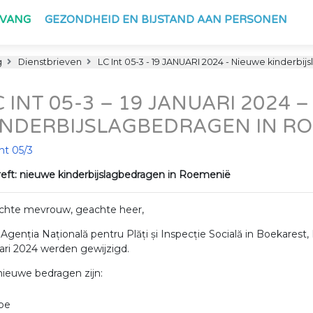
PVANG
GEZONDHEID EN BIJSTAND AAN PERSONEN
g
Dienstbrieven
LC Int 05-3 - 19 JANUARI 2024 - Nieuwe kinderb
C INT 05-3 – 19 JANUARI 2024 
INDERBIJSLAGBEDRAGEN IN R
nt 05/3
eft: nieuwe kinderbijslagbedragen in Roemenië
chte mevrouw, geachte heer,
Agenția Națională pentru Plăți și Inspecție Socială in Boekarest
ari 2024 werden gewijzigd.
ieuwe bedragen zijn:
pe