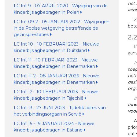
het 
LC Int 9 - 07 APRIL 2020 - Wijziging van de
kenn
kinderbijslagbedragen in Polen
Z
LC Int 09-2 - 05 JANUARI 2022 - Wijzigingen
beta
in de Poolse wetgeving betreffende de
gezinsprestaties
2.
LC Int 10 - 10 FEBRUARI 2023 - Nieuwe
I
kinderbijslagbedragen in Duitsland
aanv
LC Int 11 - 10 FEBRUARI 2023 - Nieuwe
I
kinderbijslagbedragen in Denemarken
toep
betr
LC Int 11-2 - 08 JANUARI 2026 - Nieuwe
basi
kinderbijslagbedragen in Denemarken
orga
LC Int 12 - 10 FEBRUARI 2023 - Nieuwe
kinderbijslagbedragen in Tsjechië
I
inn
LC Int 13 - 27 JUNI 2023 - Tijdelijk adres van
voor
het verbindingsorgaan in Servië
A
LC Int 15 - 19 JANUARI 2024 - Nieuwe
prio
kinderbijslagbedragen in Estland
dat 