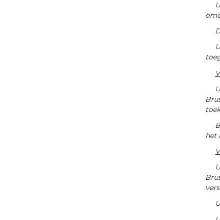
U
omda
D
U
toeg
V
U
Brus
toe
B
het 
V
U
Brus
vers
U
U