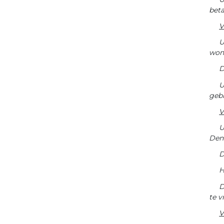
beta
V
U
wone
D
U
geb
V
U
Den
D
H
D
te 
V