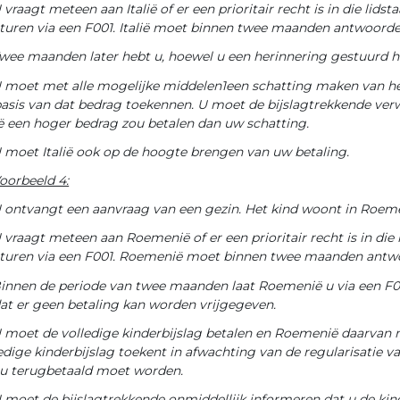
 vraagt meteen aan Italië of er een prioritair recht is in die l
turen via een F001. Italië moet binnen twee maanden antwoorde
wee maanden later hebt u, hoewel u een herinnering gestuurd h
 moet met alle mogelijke middelen1een schatting maken van het 
asis van dat bedrag toekennen. U moet de bijslagtrekkende ver
ië een hoger bedrag zou betalen dan uw schatting.
 moet Italië ook op de hoogte brengen van uw betaling.
oorbeeld 4:
 ontvangt een aanvraag van een gezin. Het kind woont in Roemen
 vraagt meteen aan Roemenië of er een prioritair recht is in d
sturen via een F001. Roemenië moet binnen twee maanden antw
innen de periode van twee maanden laat Roemenië u via een F00
at er geen betaling kan worden vrijgegeven.
 moet de volledige kinderbijslag betalen en Roemenië daarvan m
edige kinderbijslag toekent in afwachting van de regularisatie v
 u terugbetaald moet worden.
 moet de bijslagtrekkende onmiddellijk informeren dat u de ki