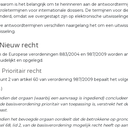
aarom is het belangrijk om te herinneren aan de antwoordterm
roletermijnen voor internationale dossiers. De termijnen voor die
nderd, omdat we overgestapt zijn op elektronische uitwisselinge
e antwoordtermijnen verschillen naargelang het om een uitwiss
isseling.
 Nieuw recht
n de Europese verordeningen 883/2004 en 987/2009 worden antw
uidelijkt en opgelegd.
 Prioritair recht
unt 2 van artikel 60 van verordening 987/2009 bepaalt het volg
…)
ndien dat orgaan (waarbij een aanvraag is ingediend) concludeert
de basisverordening prioritair van toepassing is, verstrekt het
ast.
ndien het bevoegde orgaan oordeelt dat de betrokkene op gron
kel 68, lid 2, van de basisverordening mogelijk recht heeft op aa