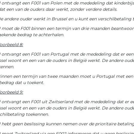
 ontvangt een F001 van Polen met de mededeling dat kinderbij
t een van de ouders daar werkt, zonder verdere details.
e andere ouder werkt in Brussel en u kunt een verschilbetaling
 moet de F001 binnen een termijn van drie maanden beantwoor
ekende bedrag te achterhalen.
oorbeeld 8:
 ontvangt een F001 van Portugal met de mededeling dat er een aa
sel woont en een van de ouders in België werkt. De andere oude
kennen.
innen een termijn van twee maanden moet u Portugal met een F
bedrag dat u toekent.
oorbeeld 9:
 ontvangt een F001 uit Zwitserland met de mededeling dat er een
sel woont en een van de ouders in België werkt. De andere oude
chilbetaling toekennen.
 hebt geen beslissing kunnen nemen over de prioritaire betalin
 moet Zwitserland via een F002 informeren dat u geen besliss