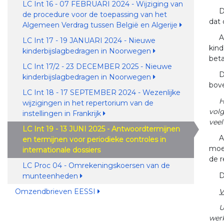
LC Int 16 - 07 FEBRUARI 2024 - Wijziging van
D
de procedure voor de toepassing van het
dat 
Algemeen Verdrag tussen België en Algerije
A
LC Int 17 - 19 JANUARI 2024 - Nieuwe
kind
kinderbijslagbedragen in Noorwegen
beta
LC Int 17/2 - 23 DECEMBER 2025 - Nieuwe
D
kinderbijslagbedragen in Noorwegen
bov
LC Int 18 - 17 SEPTEMBER 2024 - Wezenlijke
H
wijzigingen in het repertorium van de
volg
instellingen in Frankrijk
veel
LC Int 19 - 13 JUNI 2025 - Antwoordtermijnen
A
en termijnen voor periodieke controles in
moet
internationale dossiers
de 
LC Proc 04 - Omrekeningskoersen van de
D
munteenheden
V
Omzendbrieven EESSI
U
werk