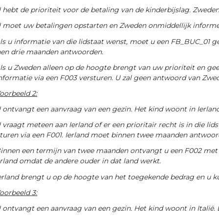
 hebt de prioriteit voor de betaling van de kinderbijslag. Zwede
 moet uw betalingen opstarten en Zweden onmiddellijk informe
ls u informatie van die lidstaat wenst, moet u een FB_BUC_01 
nen drie maanden antwoorden.
ls u Zweden alleen op de hoogte brengt van uw prioriteit en 
nformatie via een F003 versturen. U zal geen antwoord van Zw
oorbeeld 2:
 ontvangt een aanvraag van een gezin. Het kind woont in Ierland
 vraagt meteen aan Ierland of er een prioritair recht is in die
turen via een F001. Ierland moet binnen twee maanden antwoor
innen een termijn van twee maanden ontvangt u een F002 met d
erland omdat de andere ouder in dat land werkt.
erland brengt u op de hoogte van het toegekende bedrag en u ku
oorbeeld 3:
 ontvangt een aanvraag van een gezin. Het kind woont in Italië. 