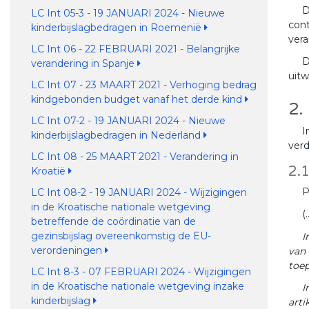
D
LC Int 05-3 - 19 JANUARI 2024 - Nieuwe
cont
kinderbijslagbedragen in Roemenië
vera
LC Int 06 - 22 FEBRUARI 2021 - Belangrijke
D
verandering in Spanje
uitw
LC Int 07 - 23 MAART 2021 - Verhoging bedrag
kindgebonden budget vanaf het derde kind
2.
LC Int 07-2 - 19 JANUARI 2024 - Nieuwe
I
kinderbijslagbedragen in Nederland
verd
LC Int 08 - 25 MAART 2021 - Verandering in
2.1
Kroatië
P
LC Int 08-2 - 19 JANUARI 2024 - Wijzigingen
in de Kroatische nationale wetgeving
(
betreffende de coördinatie van de
gezinsbijslag overeenkomstig de EU-
I
verordeningen
van 
toep
LC Int 8-3 - 07 FEBRUARI 2024 - Wijzigingen
in de Kroatische nationale wetgeving inzake
I
kinderbijslag
arti