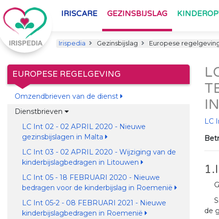
IRISCARE
GEZINSBIJSLAG
KINDERO
Irispedia
Gezinsbijslag
Europese regelgevin
L
EUROPESE REGELGEVING
T
Omzendbrieven van de dienst
I
Dienstbrieven
LC I
LC Int 02 - 02 APRIL 2020 - Nieuwe
gezinsbijslagen in Malta
Betr
LC Int 03 - 02 APRIL 2020 - Wijziging van de
kinderbijslagbedragen in Litouwen
1.
LC Int 05 - 18 FEBRUARI 2020 - Nieuwe
G
bedragen voor de kinderbijslag in Roemenië
S
LC Int 05-2 - 08 FEBRUARI 2021 - Nieuwe
de g
kinderbijslagbedragen in Roemenië