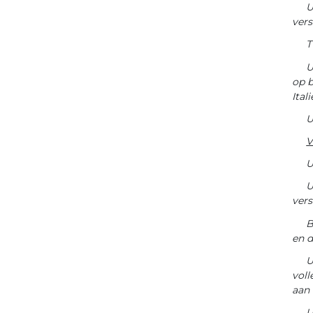
U
vers
T
U
op b
Ital
U
V
U
U
ver
B
en d
U
voll
aan
U