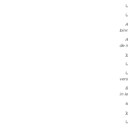
U
U
A
bin
A
de i
V
U
U
vers
B
in I
I
V
U