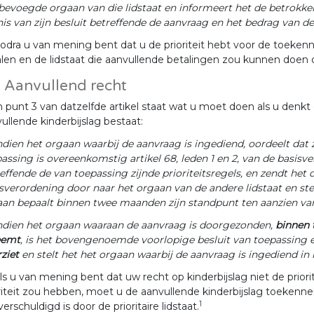
bevoegde orgaan van die lidstaat en informeert het de betrokken
is van zijn besluit betreffende de aanvraag en het bedrag van de
odra u van mening bent dat u de prioriteit hebt voor de toekenni
len en de lidstaat die aanvullende betalingen zou kunnen doen o
2 Aanvullend recht
n punt 3 van datzelfde artikel staat wat u moet doen als u denkt 
ullende kinderbijslag bestaat:
ndien het orgaan waarbij de aanvraag is ingediend, oordeelt dat z
assing is overeenkomstig artikel 68, leden 1 en 2, van de basisv
effende de van toepassing zijnde prioriteitsregels, en zendt het 
sverordening door naar het orgaan van de andere lidstaat en st
an bepaalt binnen twee maanden zijn standpunt ten aanzien va
ndien het orgaan waaraan de aanvraag is doorgezonden,
binnen 
eemt
, is het bovengenoemde voorlopige besluit van toepassing
ziet
en stelt het het orgaan waarbij de aanvraag is ingediend in
ls u van mening bent dat uw recht op kinderbijslag niet de priori
riteit zou hebben, moet u de aanvullende kinderbijslag toekenn
1
verschuldigd is door de prioritaire lidstaat.