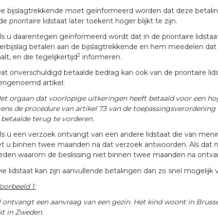
e bijslagtrekkende moet geïnformeerd worden dat deze betaling
de prioritaire lidstaat later toekent hoger blijkt te zijn.
ls u daarentegen geïnformeerd wordt dat in de prioritaire lidst
erbijslag betalen aan de bijslagtrekkende en hem meedelen dat u
2
alt, en die tegelijkertijd
informeren.
at onverschuldigd betaalde bedrag kan ook van de prioritaire 
engenoemd artikel:
et orgaan dat voorlopige uitkeringen heeft betaald voor een hog
ens de procedure van artikel 73 van de toepassingsverordening 
 betaalde terug te vorderen.
ls u een verzoek ontvangt van een andere lidstaat die van mening
 u binnen twee maanden na dat verzoek antwoorden. Als dat niet
reden waarom de beslissing niet binnen twee maanden na ontv
ie lidstaat kan zijn aanvullende betalingen dan zo snel mogelijk v
oorbeeld 1:
 ontvangt een aanvraag van een gezin. Het kind woont in Brusse
t in Zweden.