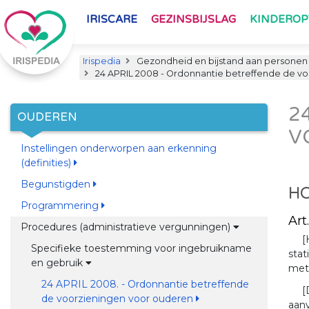
IRISCARE
GEZINSBIJSLAG
KINDERO
Irispedia
Gezondheid en bijstand aan personen
24 APRIL 2008 - Ordonnantie betreffende de v
2
OUDEREN
V
Instellingen onderworpen aan erkenning
(definities)
Begunstigden
HO
Programmering
Art
Procedures (administratieve vergunningen)
[
Specifieke toestemming voor ingebruikname
stat
en gebruik
met
24 APRIL 2008. - Ordonnantie betreffende
[
de voorzieningen voor ouderen
aanv