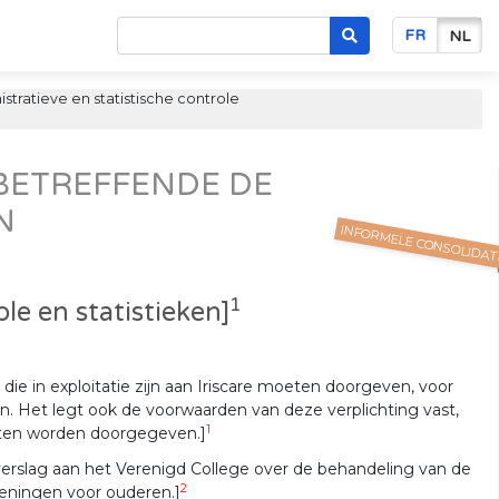
FR
NL
stratieve en statistische controle
 BETREFFENDE DE
N
INFORMELE CONSOLIDAT
1
e en statistieken]
e in exploitatie zijn aan Iriscare moeten doorgeven, voor
n. Het legt ook de voorwaarden van deze verplichting vast,
1
eten worden doorgegeven.]
 verslag aan het Verenigd College over de behandeling van de
2
ieningen voor ouderen.]