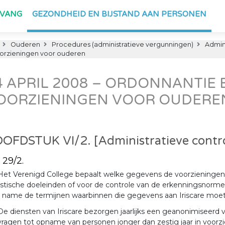
PVANG
GEZONDHEID EN BIJSTAND AAN PERSONEN
Ouderen
Procedures (administratieve vergunningen)
Admini
oorzieningen voor ouderen
4 APRIL 2008 – ORDONNANTIE
OORZIENINGEN VOOR OUDERE
OFDSTUK VI/2. [Administratieve control
. 29/2.
Het Verenigd College bepaalt welke gegevens de voorzieningen di
istische doeleinden of voor de controle van de erkenningsnorme
 name de termijnen waarbinnen die gegevens aan Iriscare mo
De diensten van Iriscare bezorgen jaarlijks een geanonimiseerd
ragen tot opname van personen jonger dan zestig jaar in voorz