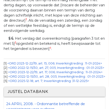
dertig dagen, op voorwaarde dat [Iriscare de beheerder van
de voorziening daarvan binnen een termijn van dertig
dagen schriftelijk inlicht, met kopie van deze inlichting aan
3
de directeur]
. Als de vervaldag een zaterdag, een zondag
of een wettelijke feestdag is, eindigt de termijn op de
eerstvolgende werkdag.
§ 6.
Het verslag dat overeenkomstig [paragrafen 3 tot en
3
met 5]
opgesteld en betekend is, heeft bewijswaarde tot
4
het tegendeel is bewezen]
.
1
<ORD 2023-12-22/19, art. 15, 006; Inwerkingtreding : 11-01-2024>
2
<ORD 2022-12-15/30, art. 27, 005; Inwerkingtreding : 01-01-2023>
3
<ORD 2023-12-22/19, art. 17, 006; Inwerkingtreding : 11-01-2024>
4
<ORD 2022-12-15/30, art. 28, 005; Inwerkingtreding : 01-01-2023>
[5]
<ORD 2025-12-18, art. 7; Inwerkingtreding: 31-12-2025>
JUSTEL DATABANK
24 APRIL 2008. - Ordonnantie betreffende de
voorzieningen voor ouderen