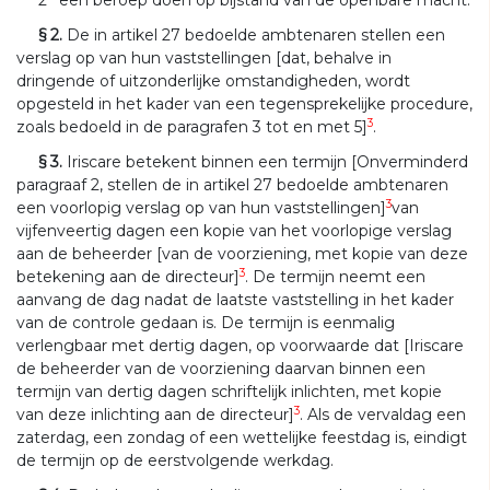
§ 2.
De in artikel 27 bedoelde ambtenaren stellen een
verslag op van hun vaststellingen [dat, behalve in
dringende of uitzonderlijke omstandigheden, wordt
opgesteld in het kader van een tegensprekelijke procedure,
3
zoals bedoeld in de paragrafen 3 tot en met 5]
.
§ 3.
Iriscare betekent binnen een termijn [Onverminderd
paragraaf 2, stellen de in artikel 27 bedoelde ambtenaren
3
een voorlopig verslag op van hun vaststellingen]
van
vijfenveertig dagen een kopie van het voorlopige verslag
aan de beheerder [van de voorziening, met kopie van deze
3
betekening aan de directeur]
. De termijn neemt een
aanvang de dag nadat de laatste vaststelling in het kader
van de controle gedaan is. De termijn is eenmalig
verlengbaar met dertig dagen, op voorwaarde dat [Iriscare
de beheerder van de voorziening daarvan binnen een
termijn van dertig dagen schriftelijk inlichten, met kopie
3
van deze inlichting aan de directeur]
. Als de vervaldag een
zaterdag, een zondag of een wettelijke feestdag is, eindigt
de termijn op de eerstvolgende werkdag.