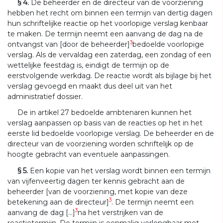
§ 4.
De beheerder en de directeur van de voorziening
hebben het recht om binnen een termijn van dertig dagen
hun schriftelijke reactie op het voorlopige verslag kenbaar
te maken. De termijn neemt een aanvang de dag na de
3
ontvangst van [door de beheerder]
bedoelde voorlopige
verslag. Als de vervaldag een zaterdag, een zondag of een
wettelijke feestdag is, eindigt de termijn op de
eerstvolgende werkdag. De reactie wordt als bijlage bij het
verslag gevoegd en maakt dus deel uit van het
administratief dossier.
De in artikel 27 bedoelde ambtenaren kunnen het
verslag aanpassen op basis van de reacties op het in het
eerste lid bedoelde voorlopige verslag. De beheerder en de
directeur van de voorziening worden schriftelijk op de
hoogte gebracht van eventuele aanpassingen.
§ 5.
Een kopie van het verslag wordt binnen een termijn
van vijfenveertig dagen ter kennis gebracht aan de
beheerder [van de voorziening, met kopie van deze
3
betekening aan de directeur]
. De termijn neemt een
3
aanvang de dag [...]
na het verstrijken van de
reactietermijn. De termijn is eenmalig verlengbaar met