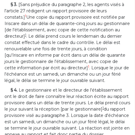
§ 3.
[Sans préjudice du paragraphe 2, les agents visés à
l'article 27 rédigent un rapport provisoire de leurs
1
constats.]
Une copie du rapport provisoire est notifiée par
Iriscare dans un délai de quarante-cinq jours au gestionnaire
[de l'établissement, avec copie de cette notification au
1
directeur]
. Le délai prend cours le lendemain du dernier
constat effectué dans le cadre du contrôle. Le délai est
renouvelable une fois de trente jours, à condition
[qu'Iriscare en informe par écrit dans un délai de quarante
jours le gestionnaire de l'établissement, avec copie de
1
cette information par écrit au directeur]
. Lorsque le jour de
l'échéance est un samedi, un dimanche ou un jour férié
légal, le délai se termine le jour ouvrable suivant.
§ 4.
Le gestionnaire et le directeur de l'établissement
ont le droit de faire connaître leur réaction écrite au rapport
provisoire dans un délai de trente jours. Le délai prend cours
1
le jour suivant la réception [par le gestionnaire]
du rapport
provisoire visé au paragraphe 3. Lorsque la date d'échéance
est un samedi, un dimanche ou un jour férié légal, le délai
se termine le jour ouvrable suivant. La réaction est jointe en
annexe au rapport et fait donc partie du dossier