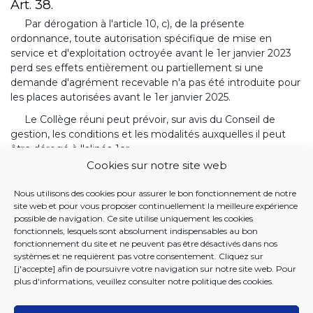
Art. 38.
Par dérogation à l'article 10, c), de la présente
ordonnance, toute autorisation spécifique de mise en
service et d'exploitation octroyée avant le 1er janvier 2023
perd ses effets entièrement ou partiellement si une
demande d'agrément recevable n'a pas été introduite pour
les places autorisées avant le 1er janvier 2025.
Le Collège réuni peut prévoir, sur avis du Conseil de
gestion, les conditions et les modalités auxquelles il peut
être dérogé à l'alinéa 1er.
Cookies sur notre site web
BANQUE DE DONNÉES JUSTEL
Nous utilisons des cookies pour assurer le bon fonctionnement de notre
site web et pour vous proposer continuellement la meilleure expérience
15 DECEMBRE 2022. - Ordonnance modifiant
possible de navigation. Ce site utilise uniquement les cookies
l'ordonnance du 24 avril 2008 relative aux
fonctionnels, lesquels sont absolument indispensables au bon
fonctionnement du site et ne peuvent pas être désactivés dans nos
établissements d'accueil ou d'hébergement pour
systèmes et ne requièrent pas votre consentement. Cliquez sur
personnes âgées
[j'accepte] afin de poursuivre votre navigation sur notre site web. Pour
plus d'informations, veuillez consulter notre
politique des cookies
.