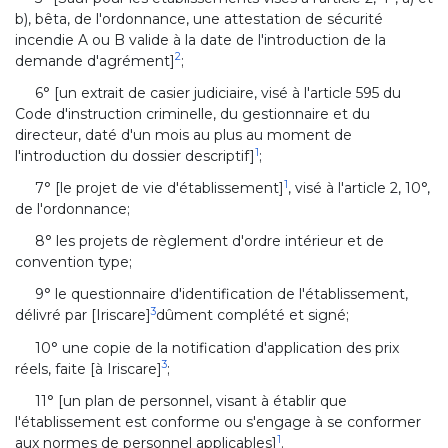
b), bêta, de l'ordonnance, une attestation de sécurité
incendie A ou B valide à la date de l'introduction de la
2
demande d'agrément]
;
6° [un extrait de casier judiciaire, visé à l'article 595 du
Code d'instruction criminelle, du gestionnaire et du
directeur, daté d'un mois au plus au moment de
1
l'introduction du dossier descriptif]
;
1
7° [le projet de vie d'établissement]
, visé à l'article 2, 10°,
de l'ordonnance;
8° les projets de règlement d'ordre intérieur et de
convention type;
9° le questionnaire d'identification de l'établissement,
3
délivré par [Iriscare]
dûment complété et signé;
10° une copie de la notification d'application des prix
3
réels, faite [à Iriscare]
;
11° [un plan de personnel, visant à établir que
l'établissement est conforme ou s'engage à se conformer
1
aux normes de personnel applicables]
.